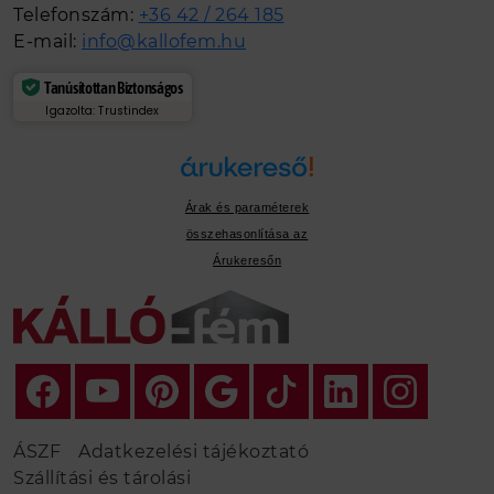
Telefonszám:
+36 42 / 264 185
E-mail:
info@kallofem.hu
Tanúsítottan Biztonságos
Igazolta: Trustindex
Árak és paraméterek
összehasonlítása az
Árukeresőn
ÁSZF
Adatkezelési tájékoztató
Szállítási és tárolási