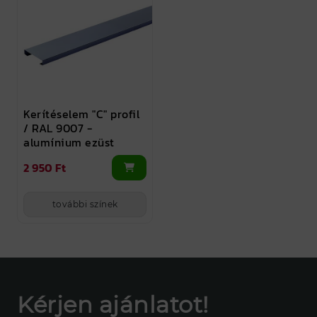
Kerítéselem "C" profil
/ RAL 9007 -
alumínium ezüst
2 950 Ft
további színek
Kérjen ajánlatot!