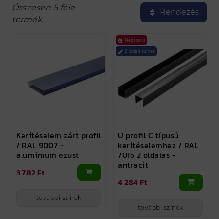
Összesen 5 féle
Rendezés
termék.
Népszerű
2 oldalt színes
Kerítéselem zárt profil
U profil C típusú
/ RAL 9007 -
kerítéselemhez / RAL
alumínium ezüst
7016 2 oldalas -
antracit
3 782 Ft
4 284 Ft
további színek
további színek