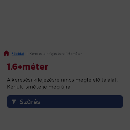
Főoldal
|
Keresés a kifejezésre: 1.6+méter
1.6+méter
A keresési kifejezésre nincs megfelelő találat.
Kérjük ismételje meg újra.
Szűrés