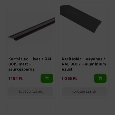
Kerítésléc - íves / RAL
Kerítésléc - egyenes /
8019 matt -
RAL 9007 - alumínium
szürkésbarna
ezüst
1 184 Ft
1 065 Ft
további színek
további színek