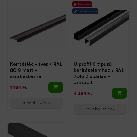
Népszerű
2 oldalt színes
Kerítésléc - íves / RAL
U profil C típusú
8019 matt -
kerítéselemhez / RAL
szürkésbarna
7016 2 oldalas -
antracit
1 184 Ft
4 284 Ft
további színek
további színek