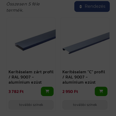
Összesen 5 féle
Rendezés
termék.
Kerítéselem zárt profil
Kerítéselem "C" profil
/ RAL 9007 -
/ RAL 9007 -
alumínium ezüst
alumínium ezüst
3 782 Ft
2 950 Ft
további színek
további színek