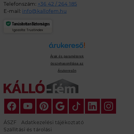
Telefonszám:
+36 42 / 264 185
E-mail:
info@kallofem.hu
Tanúsítottan Biztonságos
Igazolta: Trustindex
Árak és paraméterek
összehasonlítása az
Árukeresőn
ÁSZF
Adatkezelési tájékoztató
Szállítási és tárolási