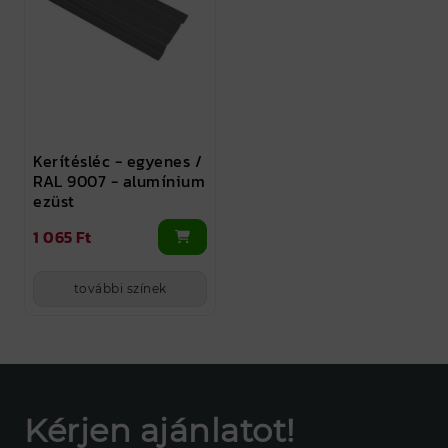
Kerítésléc - egyenes /
RAL 9007 - alumínium
ezüst
1 065 Ft
további színek
Kérjen ajánlatot!