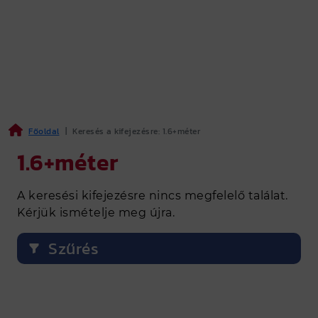
Főoldal
|
Keresés a kifejezésre: 1.6+méter
1.6+méter
A keresési kifejezésre nincs megfelelő találat.
Kérjük ismételje meg újra.
Szűrés