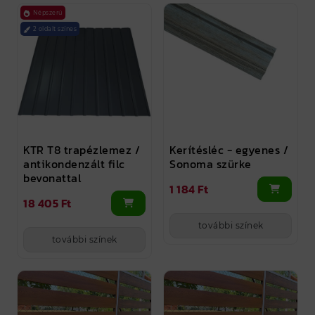
Népszerű
2 oldalt színes
KTR T8 trapézlemez /
Kerítésléc - egyenes /
antikondenzált filc
Sonoma szürke
bevonattal
1 184 Ft
18 405 Ft
további színek
további színek