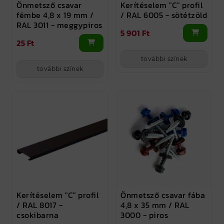
Önmetsző csavar
Kerítéselem "C" profil
fémbe 4,8 x 19 mm /
/ RAL 6005 - sötétzöld
RAL 3011 - meggypiros
5 901 Ft
25 Ft
további színek
további színek
Kerítéselem "C" profil
Önmetsző csavar fába
/ RAL 8017 -
4,8 x 35 mm / RAL
csokibarna
3000 - piros