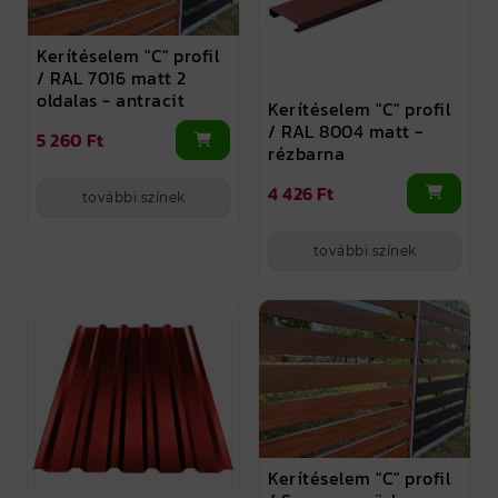
Kerítéselem "C" profil
/ RAL 7016 matt 2
oldalas - antracit
Kerítéselem "C" profil
/ RAL 8004 matt -
5 260 Ft
rézbarna
4 426 Ft
további színek
további színek
Kerítéselem "C" profil