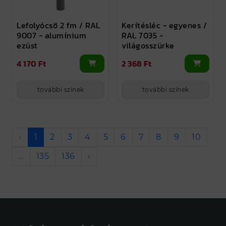
Lefolyócső 2 fm / RAL
Kerítésléc - egyenes /
9007 - alumínium
RAL 7035 -
ezüst
világosszürke
4 170 Ft
2 368 Ft
további színek
további színek
‹
1
2
3
4
5
6
7
8
9
10
...
135
136
›