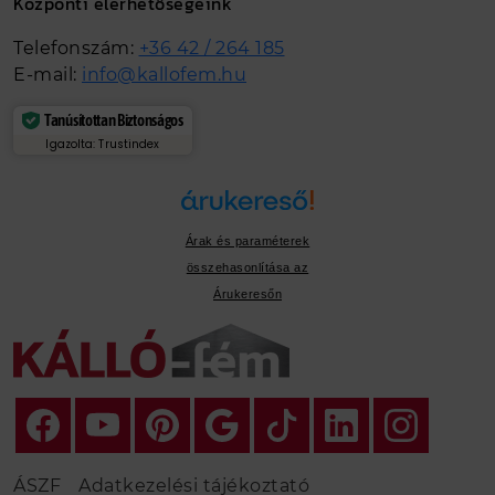
Központi elérhetőségeink
Telefonszám:
+36 42 / 264 185
E-mail:
info@kallofem.hu
Tanúsítottan Biztonságos
Igazolta: Trustindex
Árak és paraméterek
összehasonlítása az
Árukeresőn
ÁSZF
Adatkezelési tájékoztató