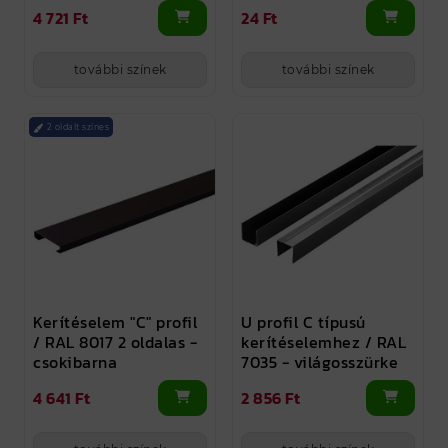
4 721 Ft
24 Ft
további színek
további színek
2 oldalt színes
Kerítéselem "C" profil
U profil C típusú
/ RAL 8017 2 oldalas -
kerítéselemhez / RAL
csokibarna
7035 - világosszürke
4 641 Ft
2 856 Ft