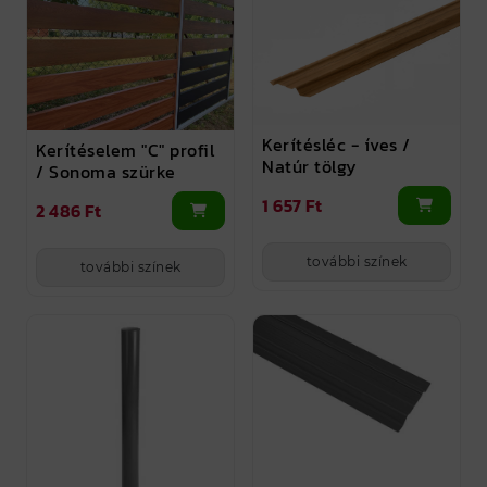
Kerítésléc - íves /
Kerítéselem "C" profil
Natúr tölgy
/ Sonoma szürke
1 657 Ft
2 486 Ft
további színek
további színek