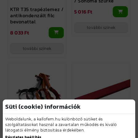
/ Sonoma szürke
KTR T35 trapézlemez /
5 016 Ft
antikondenzált filc
bevonattal
további színek
8 033 Ft
további színek
Süti (cookie) információk
Weboldalunk, a kallofem.hu különböző sütiket és
szolgáltatásokat használ a zavartalan működés és kiváló
Lefolyóbilincs állítható
Kerítéselem "C" profil
látogatói élmény biztosítása érdekében.
/ RAL 8004 - rézbarna
/ RAL 3011 -
Részletes beállítás