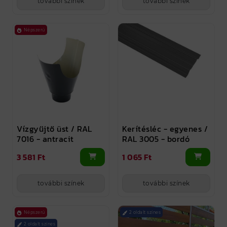
további színek
további színek
Népszerű
Vízgyűjtő üst / RAL
Kerítésléc - egyenes /
7016 - antracit
RAL 3005 - bordó
3 581 Ft
1 065 Ft
további színek
további színek
Népszerű
2 oldalt színes
2 oldalt színes