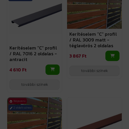
Kerítéselem "C" profil
/ RAL 3009 matt -
téglavörös 2 oldalas
Kerítéselem "C" profil
/ RAL 7016 2 oldalas -
3 867 Ft
antracit
4 610 Ft
további színek
további színek
Népszerű
2 oldalt színes