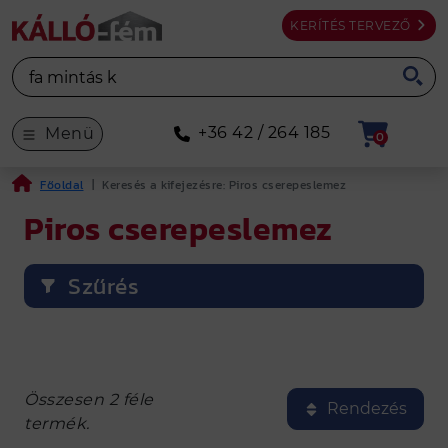
KERÍTÉS TERVEZŐ
+36 42 / 264 185
Menü
0
Főoldal
|
Keresés a kifejezésre: Piros cserepeslemez
Piros cserepeslemez
Szűrés
Összesen 2 féle
Rendezés
termék.