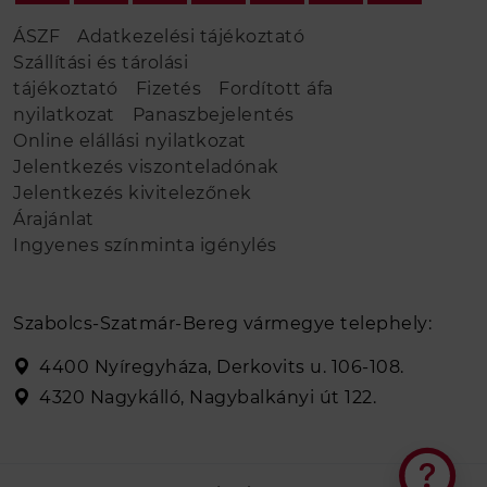
ÁSZF
Adatkezelési tájékoztató
Szállítási és tárolási
tájékoztató
Fizetés
Fordított áfa
nyilatkozat
Panaszbejelentés
Online elállási nyilatkozat
Jelentkezés viszonteladónak
Jelentkezés kivitelezőnek
Árajánlat
Ingyenes színminta igénylés
Szabolcs-Szatmár-Bereg vármegye telephely:
4400 Nyíregyháza, Derkovits u. 106-108.
4320 Nagykálló, Nagybalkányi út 122.
Elakadt a tervezésben?