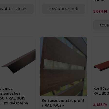
ovábbi színek
további színek
5 674 Ft
tová
slemez
Kerítése
ézlemezhez
RAL 800
50 / RAL 8019
Kerítéselem zárt profil
 - szürkésbarna
4 143 Ft
/ RAL 1002 -