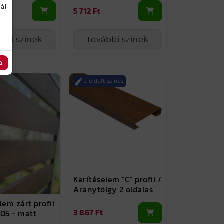
ál
5 712 Ft
bbi színek
további színek
a
2 oldalt színes
Kerítéselem "C" profil /
Aranytölgy 2 oldalas
lem zárt profil
3 867 Ft
005 - matt