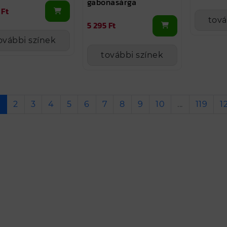
gabonasárga
 Ft
tová
5 295 Ft
ovábbi színek
további színek
1
2
3
4
5
6
7
8
9
10
...
119
1