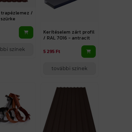
 trapézlemez /
szürke
Kerítéselem zárt profil
/ RAL 7016 - antracit
bbi színek
5 295 Ft
további színek