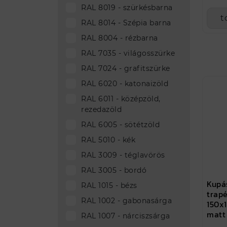
RAL 8019 - szürkésbarna
t
RAL 8014 - Szépia barna
RAL 8004 - rézbarna
RAL 7035 - világosszürke
RAL 7024 - grafitszürke
RAL 6020 - katonaizöld
RAL 6011 - középzöld,
rezedazöld
RAL 6005 - sötétzöld
RAL 5010 - kék
RAL 3009 - téglavörös
RAL 3005 - bordó
Kupá
RAL 1015 - bézs
trap
RAL 1002 - gabonasárga
150x1
matt
RAL 1007 - nárciszsárga