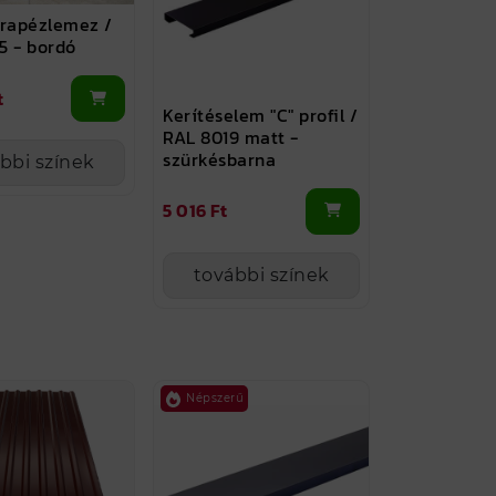
trapézlemez /
5 - bordó
t
Kerítéselem "C" profil /
RAL 8019 matt -
szürkésbarna
bbi színek
5 016 Ft
további színek
Népszerű