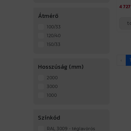
4 727
Átmérő
t
100/33
120/40
150/33
‹
Hosszúság (mm)
2000
3000
1000
Színkód
RAL 3009 - téglavörös