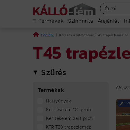
Termékek
Színminta
Árajánlát
In
Főoldal
|
Keresés a kifejezésre: T45 trapézlemez ár
T45 trapézl
Szűrés
Össze
Termékek
Hattyúnyak
2 o
Kerítéselem "C" profil
Kerítéselem zárt profil
KTR T20 trapézlemez