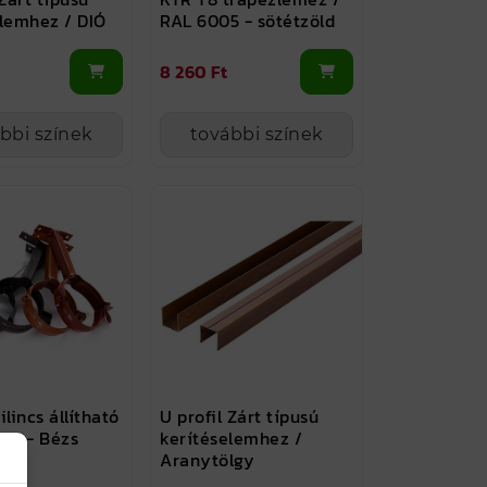
elemhez / DIÓ
RAL 6005 - sötétzöld
8 260 Ft
bbi színek
további színek
ilincs állítható
U profil Zárt típusú
24 - Bézs
kerítéselemhez /
Aranytölgy