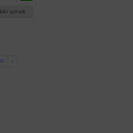
bbi színek
20
›