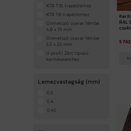
KTR T35 trapézlemez
KTR T8 trapézlemez
Kerít
RAL 
Önmetsző csavar fémbe
csoki
4,8 x 19 mm
Önmetsző csavar fémbe
5 762
5,5 x 25 mm
U profil Zárt típusú
t
kerítéselemhez
Lemezvastagság (mm)
0.5
0.4
0.45