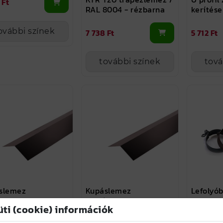
 Ft
RAL 8004 - rézbarna
kerítés
ovábbi színek
7 738 Ft
5 712 Ft
további színek
tová
slemez
Kupáslemez
Lefolyób
ézlemezhez
trapézlemezhez
/ RAL 80
üti (cookie) információk
50 / RAL 8019
150x150 / RAL 8019
barna
 - szürkésbarna
matt - szürkésbarna