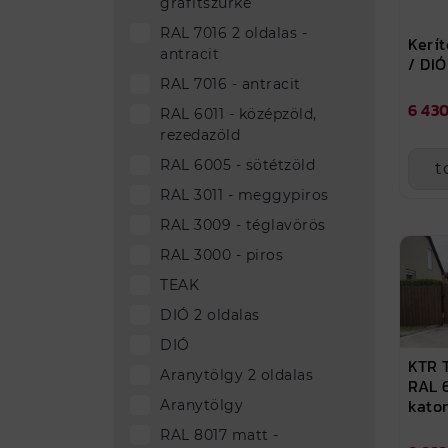
grafitszürke
RAL 7016 2 oldalas -
Kerít
antracit
/ DIÓ
RAL 7016 - antracit
6 430
RAL 6011 - középzöld,
rezedazöld
RAL 6005 - sötétzöld
t
RAL 3011 - meggypiros
RAL 3009 - téglavörös
RAL 3000 - piros
TEAK
DIÓ 2 oldalas
DIÓ
KTR 
Aranytölgy 2 oldalas
RAL 
kato
Aranytölgy
RAL 8017 matt -