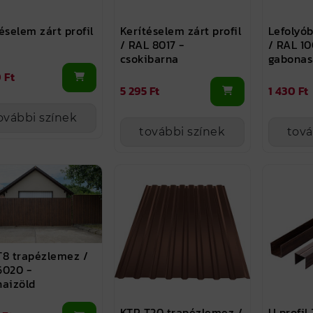
éselem zárt profil
Kerítéselem zárt profil
Lefolyób
/ RAL 8017 -
/ RAL 10
csokibarna
gabonas
 Ft
5 295 Ft
1 430 Ft
ovábbi színek
további színek
tová
T8 trapézlemez /
6020 -
naizöld
KTR T20 trapézlemez /
U profil