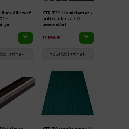
ilincs állítható
KTR T20 trapézlemez /
02 -
antikondenzált filc
árga
bevonattal
12 656 Ft
bbi színek
további színek
 Zárt típusú
KTR T8 trapézlemez /