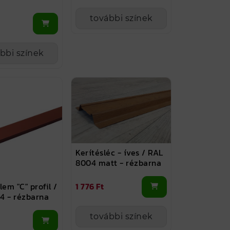
további színek
bbi színek
Kerítésléc - íves / RAL
8004 matt - rézbarna
lem "C" profil /
1 776 Ft
4 - rézbarna
további színek