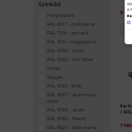
Színkód
We
a 
9 158
Horganyzott
Ré
RAL 8017 - csokibarna
t
RAL 7016 - antracit
RAL 3011 - meggypiros
RAL 3000 - piros
RAL 9002 - tört fehér
szines
Vegyes
RAL 9010 - fehér
RAL 9007 - alumínium
ezüst
Kerít
RAL 9006 - ezüst
/ RAL
RAL 9005 - fekete
7 565
RAL 8024 - Bézs barna