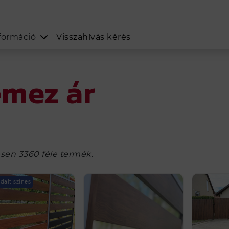
formáció
Visszahívás kérés
emez ár
sen 3360 féle termék.
ldalt színes