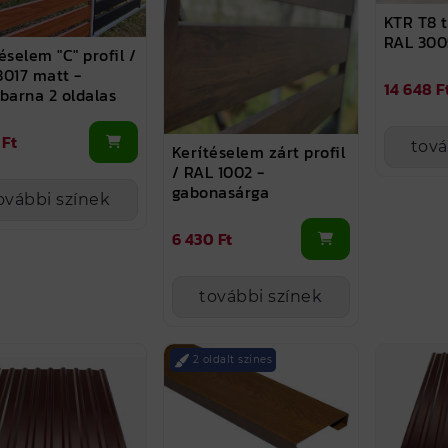
KTR T8 
RAL 300
éselem "C" profil /
8017 matt -
14 648 F
barna 2 oldalas
 Ft
tová
Kerítéselem zárt profil
/ RAL 1002 -
gabonasárga
ovábbi színek
6 430 Ft
további színek
2 oldalt színes