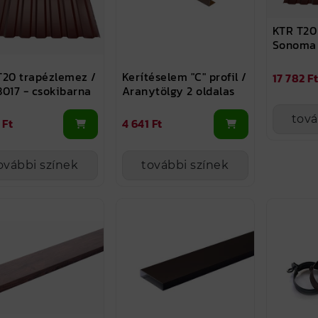
KTR T20
Sonoma 
T20 trapézlemez /
Kerítéselem "C" profil /
17 782 Ft
8017 - csokibarna
Aranytölgy 2 oldalas
tová
 Ft
4 641 Ft
ovábbi színek
további színek