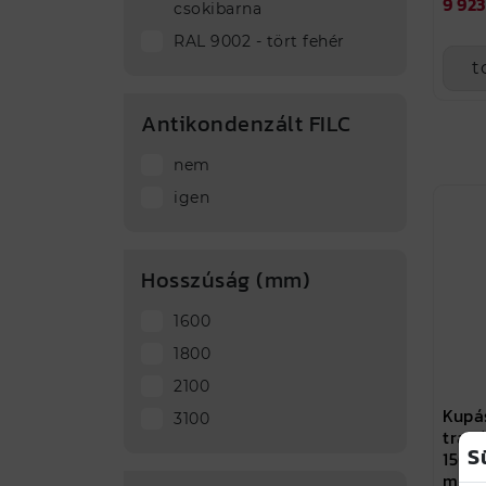
9 923
csokibarna
RAL 9002 - tört fehér
t
Antikondenzált FILC
nem
igen
Hosszúság (mm)
1600
1800
2100
Kupá
3100
trap
S
150x1
matt