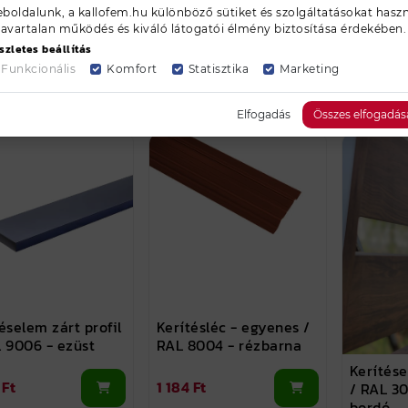
boldalunk, a kallofem.hu különböző sütiket és szolgáltatásokat haszn
1 430 Ft
zavartalan működés és kiváló látogatói élmény biztosítása érdekében.
 Ft
6 204 Ft
szletes beállítás
Funkcionális
Komfort
Statisztika
Marketing
tová
ovábbi színek
további színek
Elfogadás
Összes elfogadás
éselem zárt profil
Kerítésléc - egyenes /
 9006 - ezüst
RAL 8004 - rézbarna
Kerítése
 Ft
1 184 Ft
/ RAL 3
bordó