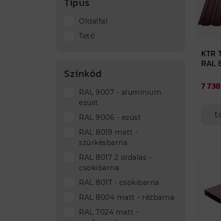
Típus
Oldalfal
Tető
KTR 
RAL 
Színkód
7 738
RAL 9007 - alumínium
ezüst
t
RAL 9006 - ezüst
RAL 8019 matt -
szürkésbarna
RAL 8017 2 oldalas -
csokibarna
RAL 8017 - csokibarna
RAL 8004 matt - rézbarna
RAL 7024 matt -