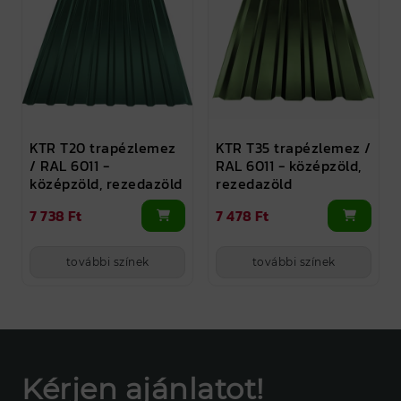
KTR T20 trapézlemez
KTR T35 trapézlemez /
/ RAL 6011 -
RAL 6011 - középzöld,
középzöld, rezedazöld
rezedazöld
7 738 Ft
7 478 Ft
további színek
további színek
Kérjen ajánlatot!