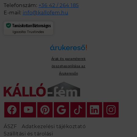
Telefonszám:
+36 42 / 264 185
E-mail:
info@kallofem.hu
Tanúsítottan Biztonságos
Igazolta: Trustindex
Árak és paraméterek
összehasonlítása az
Árukeresőn
ÁSZF
Adatkezelési tájékoztató
Szállítási és tárolási