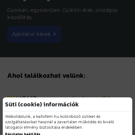
Gyorsan, egyszerűen. Gyártói árak, országos
kiszállítás.
Ajánlatot kérek
Ahol találkozhat velünk:
Süti (cookie) információk
Weboldalunk, a kallofem.hu különböző sütiket és
szolgáltatásokat használ a zavartalan működés és kiváló
látogatói élmény biztosítása érdekében.
Részletes beállítás