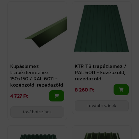
Kupáslemez
KTR T8 trapézlemez /
trapézlemezhez
RAL 6011 - középzöld,
150x150 / RAL 6011 -
rezedazöld
középzöld, rezedazöld
8 260 Ft
4 727 Ft
további színek
további színek