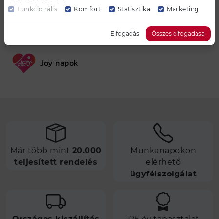
Funkcionális
Komfort
Statisztika
Marketing
Pinterest
Facebook
Elfogadás
Összes elfogadása
Joy napok
Már több mint
20.000
Munkanapokon
teljesített rendelés
elérhető
ügyfélszolgálat
Országos kiszállítás
+25 év tapasztalat,