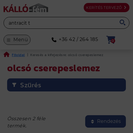
KERÍTÉS TERVEZŐ
+36 42 / 264 185
Menü
0
Főoldal
|
Keresés a kifejezésre: olcsó cserepeslemez
olcsó cserepeslemez
Szűrés
Összesen 2 féle
Rendezés
termék.