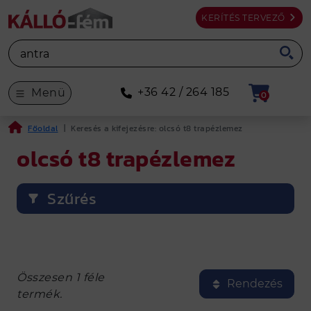
KERÍTÉS TERVEZŐ
+36 42 / 264 185
Menü
0
Főoldal
|
Keresés a kifejezésre: olcsó t8 trapézlemez
olcsó t8 trapézlemez
Szűrés
Összesen 1 féle
Rendezés
termék.