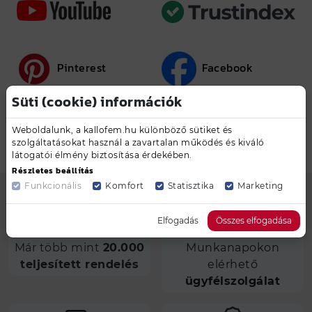
Pinterest
Facebook
Süti (cookie) információk
Joy napok
Weboldalunk, a kallofem.hu különböző sütiket és
szolgáltatásokat használ a zavartalan működés és kiváló
látogatói élmény biztosítása érdekében.
Részletes beállítás
Funkcionális
Komfort
Statisztika
Marketing
Elfogadás
Összes elfogadása
Már több mint
20.000
Munkanapokon
teljesített rendelés
elérhető
ügyfélszolgálat