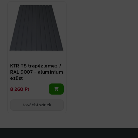
KTR T8 trapézlemez /
RAL 9007 - alumínium
ezüst
8 260 Ft
további színek