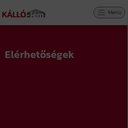
Menü
×
INFORMÁCIÓS PANEL
Elérhetőségek
WEBÁRUHÁZ
KERÍTÉS SEGÍTŐ
KERÍTÉS TERVEZŐ
ÁRAJÁNLAT
INGYENES SZÍNMINTA