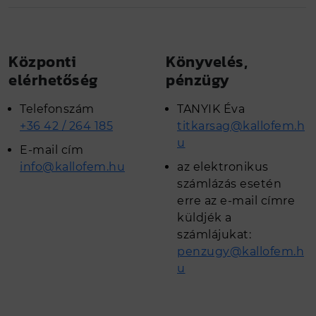
Központi
Könyvelés,
elérhetőség
pénzügy
Telefonszám
TANYIK Éva
+36 42 / 264 185
titkarsag@kallofem.h
u
E-mail cím
info@kallofem.hu
az elektronikus
számlázás esetén
erre az e-mail címre
küldjék a
számlájukat:
penzugy@kallofem.h
u