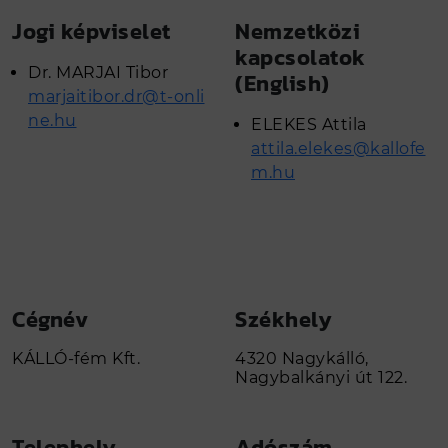
Jogi képviselet
Nemzetközi
kapcsolatok
Dr. MARJAI Tibor
(English)
marjaitibor.dr@t-onli
ne.hu
ELEKES Attila
attila.elekes@kallofe
m.hu
Cégnév
Székhely
KÁLLÓ-fém Kft.
4320 Nagykálló,
Nagybalkányi út 122.
Telephely
Adószám