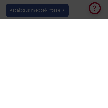
Elakadt a tervezésben?
Katalógus megtekintése