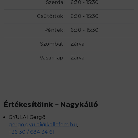
Szerda:
6:30 - 15:30
Csütörtök:
6:30 - 15:30
Péntek:
6:30 - 15:30
Szombat:
Zárva
Vasárnap:
Zárva
Értékesítőink - Nagykálló
GYULAI Gergő
gergo.gyulai@kallofem.hu
,
+36 30 / 684 34 61