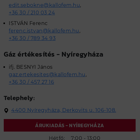
edit.sebokne@kallofem.hu
,
+36 30 / 210 03 24
ISTVÁN Ferenc
ferenc.istvan@kallofem.hu
,
+36 30 / 789 34 93
Gáz értékesítés - Nyíregyháza
ifj. BESNYI János
gaz.ertekesites@kallofem.hu
,
+36 30 / 457 27 16
Telephely:
4400 Nyíregyháza, Derkovits u. 106-108.
ÁRUKIADÁS - NYÍREGYHÁZA
Hétfő:
7:00 - 13:00