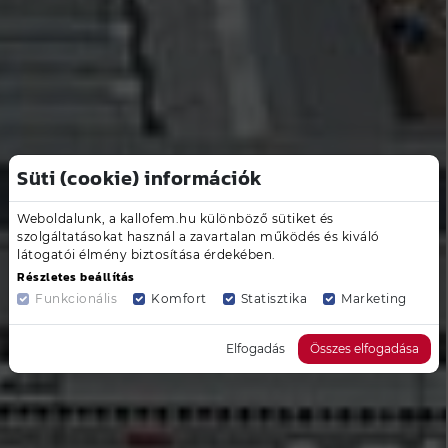
Süti (cookie) információk
Weboldalunk, a kallofem.hu különböző sütiket és
szolgáltatásokat használ a zavartalan működés és kiváló
látogatói élmény biztosítása érdekében.
Részletes beállítás
Funkcionális
Komfort
Statisztika
Marketing
Elfogadás
Összes elfogadása