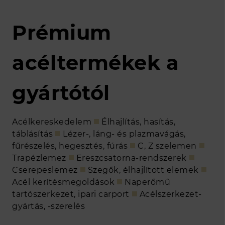
Prémium
acéltermékek a
gyártótól
Acélkereskedelem
Élhajlítás, hasítás,
táblásítás
Lézer-, láng- és plazmavágás,
fűrészelés, hegesztés, fúrás
C, Z szelemen
Trapézlemez
Ereszcsatorna-rendszerek
Cserepeslemez
Szegők, élhajlított elemek
Acél kerítésmegoldások
Naperőmű
tartószerkezet, ipari carport
Acélszerkezet-
gyártás, -szerelés