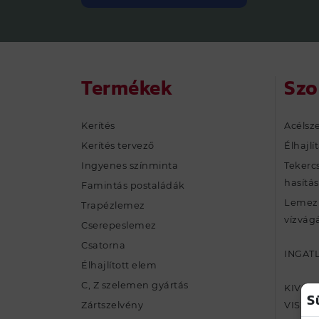
Termékek
Szo
Kerítés
Acélsze
Kerítés tervező
Élhajlí
Ingyenes színminta
Tekercs
hasítás
Famintás postaládák
Lemezm
Trapézlemez
vízvágá
Cserepeslemez
Csatorna
INGAT
Élhajlított elem
C, Z szelemen gyártás
KIVIT
S
Zártszelvény
VISZO