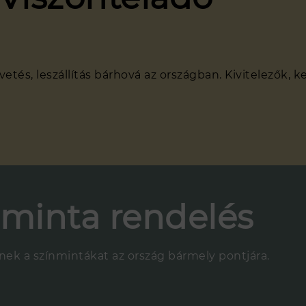
és, leszállítás bárhová az országban. Kivitelezők, k
nminta rendelés
nnek a színmintákat az ország bármely pontjára.