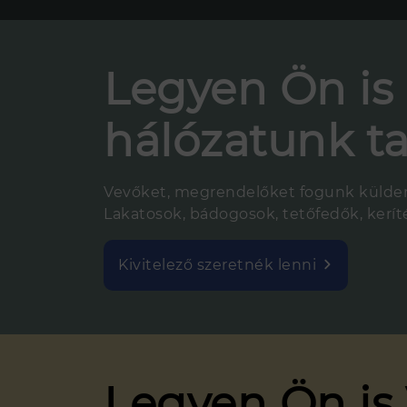
Legyen Ön is 
hálózatunk ta
Vevőket, megrendelőket fogunk küldeni
Lakatosok, bádogosok, tetőfedők, keríté
Kivitelező szeretnék lenni
Legyen Ön is