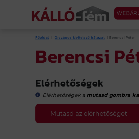
WEBÁR
Főoldal
|
Országos kivitelező hálózat
| Berencsi Péter
INFORMÁCIÓS 
Berencsi Pé
TERMÉK
SZO
Elérhetőségek
Kerítés
Acél
szer
Famintás postaládák
Elérhetőségek a
mutasd gombra ka
Élhaj
Trapézlemez
Teke
Cserepeslemez
Mutasd az elérhetőséget
(tábl
Csatorna
átte
Élhajlított elem
Lem