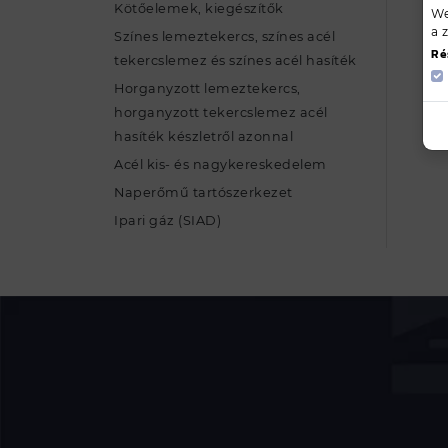
Kötőelemek, kiegészítők
We
a 
Színes lemeztekercs, színes acél
Ré
tekercslemez és színes acél hasíték
Horganyzott lemeztekercs,
horganyzott tekercslemez acél
hasíték készletről azonnal
Acél kis- és nagykereskedelem
Naperőmű tartószerkezet
Ipari gáz (SIAD)