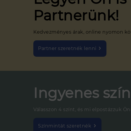
Partnerünk!
Kedvezményes árak, online nyomon követ
Partner szeretnék lenni
Ingyenes szí
Válasszon 4 színt, és mi elpostázzuk Ö
Színmintát szeretnék