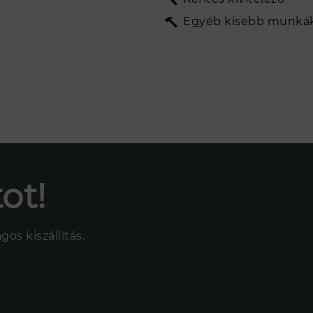
INGATLAN
- és vízvágás, fúrás)
Egyéb kisebb munká
telező partnereink
KAPCSOLAT
onteladó partnereink
ot!
os kiszállítás.