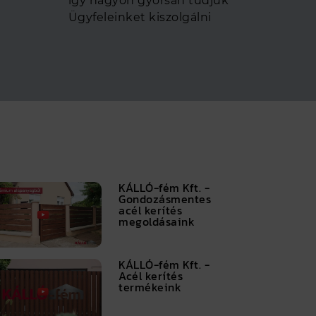
így nagyon gyorsan tudjuk
Ügyfeleinket kiszolgálni
KÁLLÓ-fém Kft. -
Gondozásmentes
acél kerítés
megoldásaink
KÁLLÓ-fém Kft. -
Acél kerítés
termékeink