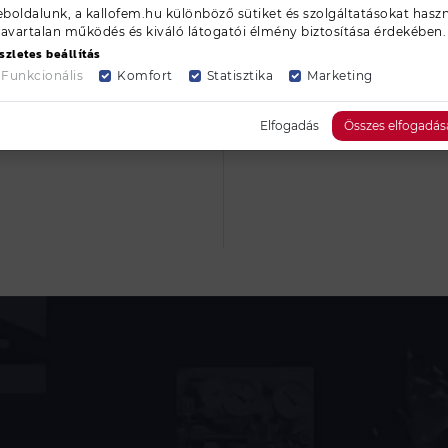
boldalunk, a kallofem.hu különböző sütiket és szolgáltatásokat haszn
zavartalan működés és kiváló látogatói élmény biztosítása érdekében.
szletes beállítás
Funkcionális
Komfort
Statisztika
Marketing
Elfogadás
Összes elfogadás