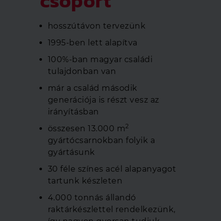
csoport
hosszútávon tervezünk
1995-ben lett alapítva
100%-ban magyar családi
tulajdonban van
már a család második
generációja is részt vesz az
irányításban
2
összesen 13.000 m
gyártócsarnokban folyik a
gyártásunk
30 féle színes acél alapanyagot
tartunk készleten
4.000 tonnás állandó
raktárkészlettel rendelkezünk,