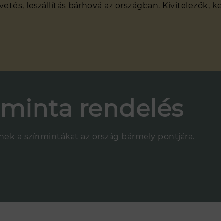
és, leszállítás bárhová az országban. Kivitelezők, k
nminta rendelés
nnek a színmintákat az ország bármely pontjára.