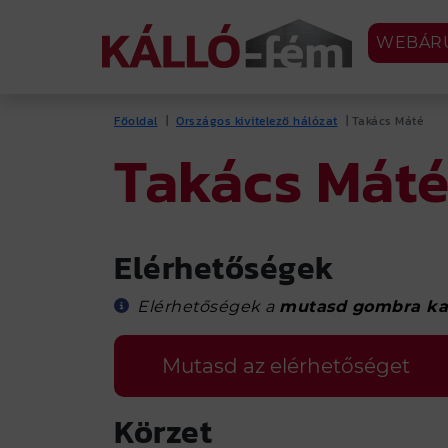
WEBÁR
Főoldal
|
Országos kivitelező hálózat
| Takács Máté
INFORMÁCIÓS 
Takács Mát
TERMÉK
SZO
Elérhetőségek
Kerítés
Acél
szer
Famintás postaládák
Elérhetőségek a
mutasd gombra ka
Élhaj
Trapézlemez
Teke
Cserepeslemez
Mutasd az elérhetőséget
(tábl
Csatorna
átte
Körzet
Élhajlított elem
Lem