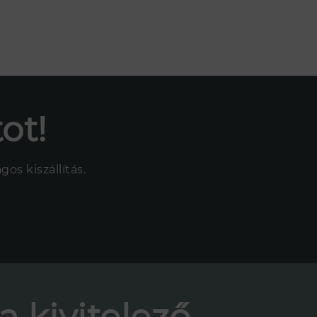
INGATLAN
- és vízvágás, fúrás)
telező partnereink
KAPCSOLAT
onteladó partnereink
ot!
os kiszállítás.