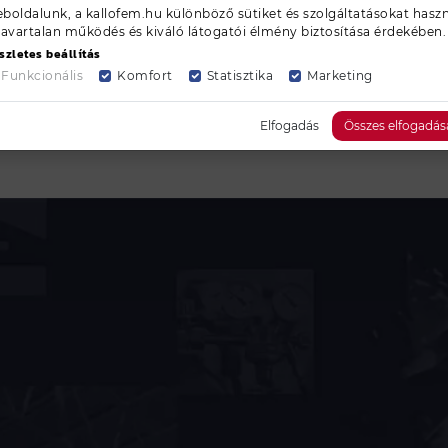
boldalunk, a kallofem.hu különböző sütiket és szolgáltatásokat haszn
zavartalan működés és kiváló látogatói élmény biztosítása érdekében.
szletes beállítás
Funkcionális
Komfort
Statisztika
Marketing
Elfogadás
Összes elfogadás