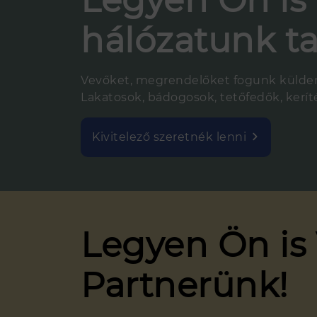
Legyen Ön is 
hálózatunk ta
Vevőket, megrendelőket fogunk küldeni
Lakatosok, bádogosok, tetőfedők, keríté
Kivitelező szeretnék lenni
Legyen Ön is
Partnerünk!