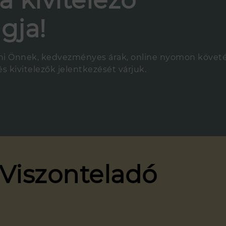
a kivitelező
gja!
 Önnek, kedvezményes árak, online nyomon követés, 
s kivitelezők jelentkezését várjuk.
 Viszonteladó