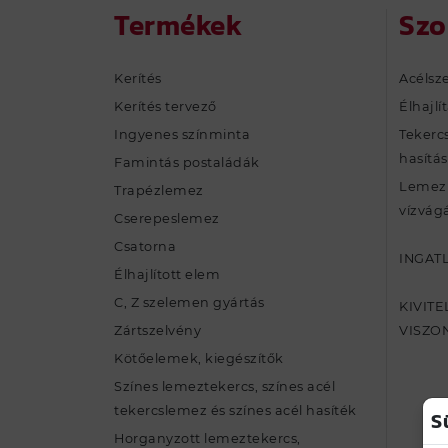
Termékek
Szo
Kerítés
Acélsze
Kerítés tervező
Élhajlí
Ingyenes színminta
Tekercs
hasítás
Famintás postaládák
Lemezm
Trapézlemez
vízvágá
Cserepeslemez
Csatorna
INGAT
Élhajlított elem
C, Z szelemen gyártás
KIVIT
Zártszelvény
VISZO
Kötőelemek, kiegészítők
Színes lemeztekercs, színes acél
tekercslemez és színes acél hasíték
S
Horganyzott lemeztekercs,