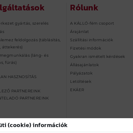
lgáltatások
Rólunk
rkezet gyártás, szerelés
A KÁLLÓ-fém csoport
tás
Árajánlat
lemez feldolgozás (táblásítás,
Szállítási információk
, áttekerés)
Fizetési módok
egmunkálás (láng- és
Gyakran ismételt kérdések
s, fúrás)
Állásajánlatok
Pályázatok
LAN HASZNOSÍTÁS
Letöltések
EKÁER
ELEZŐ PARTNEREINK
NTELADÓ PARTNEREINK
üti (cookie) információk