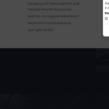
We
horganyzott tekercslemez acél
a 
hasíték készletről azonnal
Ré
Acél kis- és nagykereskedelem
Naperőmű tartószerkezet
Ipari gáz (SIAD)