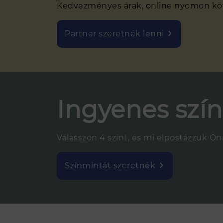
Kedvezményes árak, online nyomon követ
Partner szeretnék lenni
Ingyenes szí
Válasszon 4 színt, és mi elpostázzuk Ö
Színmintát szeretnék