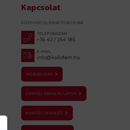
Kapcsolat
KÖZPONTI ELÉRHETŐSÉGEINK
TELEFONSZÁM
+36 42 / 264 185
E-MAIL
info@kallofem.hu
WEBÁRUHÁZ
KERÍTÉS ÁRKALKULÁTOR
KERÍTÉS TERVEZŐ