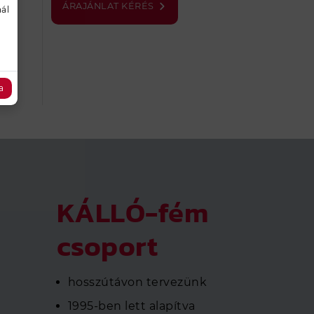
ÁRAJÁNLAT KÉRÉS
ál
a
KÁLLÓ-fém
csoport
hosszútávon tervezünk
1995-ben lett alapítva