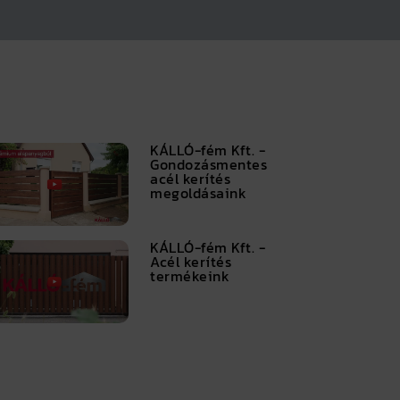
KÁLLÓ-fém Kft. -
Gondozásmentes
acél kerítés
megoldásaink
KÁLLÓ-fém Kft. -
Acél kerítés
termékeink