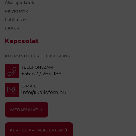
Állásajánlatok
Pályázatok
Letöltések
EKÁER
Kapcsolat
KÖZPONTI ELÉRHETŐSÉGEINK
TELEFONSZÁM
+36 42 / 264 185
E-MAIL
info@kallofem.hu
WEBÁRUHÁZ
KERÍTÉS ÁRKALKULÁTOR