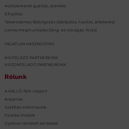
Acélszerkezet gyártás, szerelés
Élhajlítás
Tekercslemez feldolgozás (táblásítás, hasítás, áttekerés)
Lemezmegmunkálás (láng- és vízvágás, fúrás)
INGATLAN HASZNOSÍTÁS
KIVITELEZŐ PARTNEREINK
VISZONTELADÓ PARTNEREINK
Rólunk
A KÁLLÓ-fém csoport
Árajánlat
Szállítási információk
Fizetési módok
Gyakran ismételt kérdések