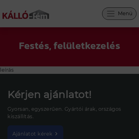
Menü
×
Festés, felületkezelés
INFORMÁCIÓS PANEL
leírás
WEBÁRUHÁZ
Kérjen ajánlatot!
KERÍTÉS SEGÍTŐ
KERÍTÉS TERVEZŐ
Gyorsan, egyszerűen. Gyártói árak, országos
kiszállítás.
ÁRAJÁNLAT
INGYENES SZÍNMINTA
Ajánlatot kérek