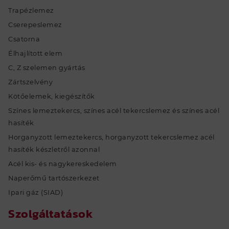
Trapézlemez
Cserepeslemez
Csatorna
Élhajlított elem
C, Z szelemen gyártás
Zártszelvény
Kötőelemek, kiegészítők
Színes lemeztekercs, színes acél tekercslemez és színes acél
hasíték
Horganyzott lemeztekercs, horganyzott tekercslemez acél
hasíték készletről azonnal
Acél kis- és nagykereskedelem
Naperőmű tartószerkezet
Ipari gáz (SIAD)
Szolgáltatások