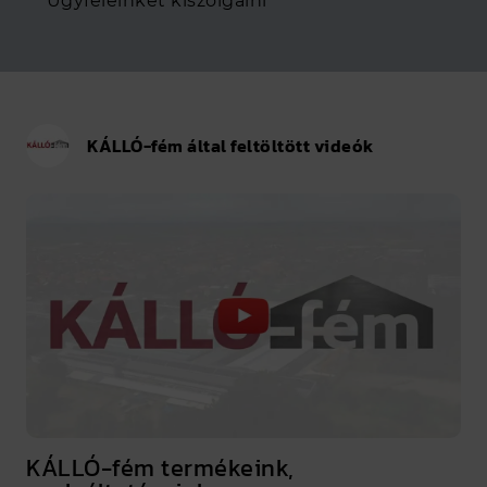
Ügyfeleinket kiszolgálni
KÁLLÓ-fém által feltöltött videók
KÁLLÓ-fém termékeink,