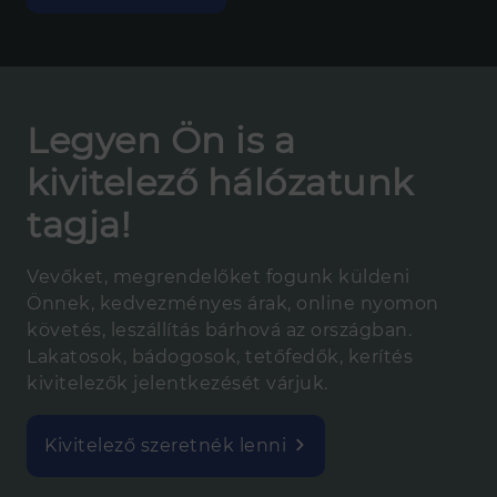
VISSZAHÍVÁS KÉRÉS
TERMÉK
Kerítés
Legyen Ön is a
Famintás postaládák
kivitelező hálózatunk
Trapézlemez
tagja!
Cserepeslemez
Csatorna
Vevőket, megrendelőket fogunk küldeni
Élhajlított elem
Önnek, kedvezményes árak, online nyomon
C, Z szelemen gyártás
követés, leszállítás bárhová az országban.
Zártszelvény
Lakatosok, bádogosok, tetőfedők, kerítés
Kötőelemek, kiegészítők
kivitelezők jelentkezését várjuk.
Színes lemeztekercs, színes acél
tekercslemez és színes acél hasíték
Kivitelező szeretnék lenni
Horganyzott lemeztekercs, horganyzott