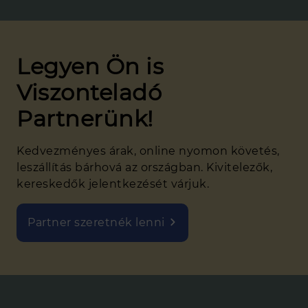
tekercslemez acél hasíték készletről
azonnal
Acél kis- és nagykereskedelem
Legyen Ön is
Naperőmű tartószerkezet
Viszonteladó
Ipari gáz (SIAD)
Partnerünk!
SZOLGÁLTATÁS
Kedvezményes árak, online nyomon követés,
Acélszerkezet gyártás, szerelés
leszállítás bárhová az országban. Kivitelezők,
Élhajlítás
kereskedők jelentkezését várjuk.
Tekercslemez feldolgozás (táblásítás,
hasítás, áttekerés)
Partner szeretnék lenni
Lemezmegmunkálás (láng- és vízvágás,
fúrás)
Kivitelező partnereink
Viszonteladó partnereink