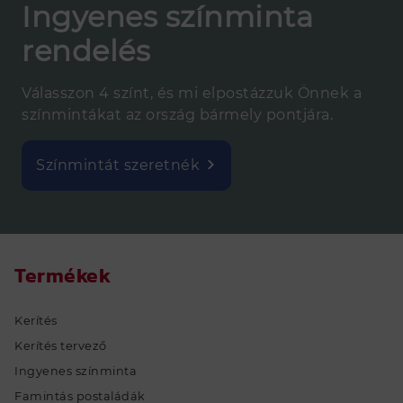
Ingyenes színminta
rendelés
INGATLAN
KAPCSOLAT
Válasszon 4 színt, és mi elpostázzuk Önnek a
színmintákat az ország bármely pontjára.
RÓLUNK
A KÁLLÓ-fém csoport
Színmintát szeretnék
Szállítási információk
Fizetési módok
Gyakran ismételt kérdések
Termékek
Állásajánlatok
Pályázatok
Kerítés
Letöltések
Kerítés tervező
EKÁER
Ingyenes színminta
Famintás postaládák