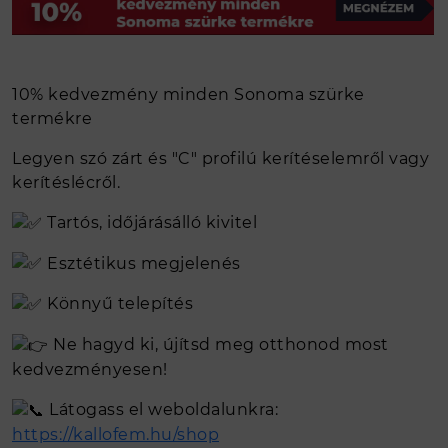
VISSZAHÍVÁS KÉRÉS
TERMÉK
10% kedvezmény minden Sonoma szürke
Kerítés
termékre
Famintás postaládák
Legyen szó zárt és "C" profilú kerítéselemről vagy
Trapézlemez
kerítéslécről.
Cserepeslemez
Tartós, időjárásálló kivitel
Csatorna
Élhajlított elem
Esztétikus megjelenés
C, Z szelemen gyártás
Könnyű telepítés
Zártszelvény
Kötőelemek, kiegészítők
Ne hagyd ki, újítsd meg otthonod most
kedvezményesen!
Színes lemeztekercs, színes acél
tekercslemez és színes acél hasíték
Látogass el weboldalunkra:
Horganyzott lemeztekercs, horganyzott
https://kallofem.hu/shop