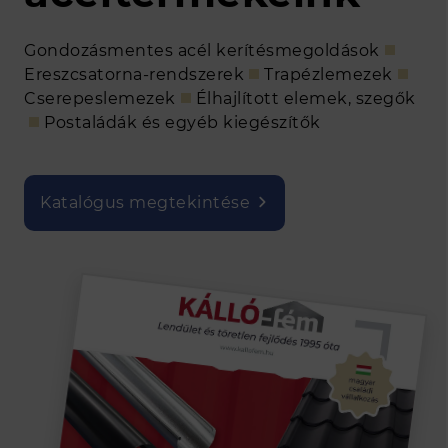
Gondozásmentes acél kerítésmegoldások
Ereszcsatorna-rendszerek
Trapézlemezek
Cserepeslemezek
Élhajlított elemek, szegők
Postaládák és egyéb kiegészítők
Katalógus megtekintése