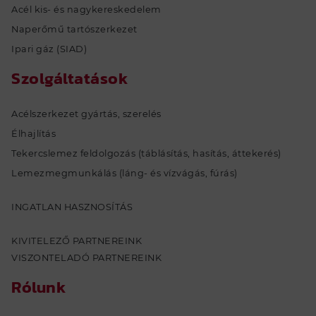
Acél kis- és nagykereskedelem
Naperőmű tartószerkezet
Ipari gáz (SIAD)
Szolgáltatások
Acélszerkezet gyártás, szerelés
Élhajlítás
Tekercslemez feldolgozás (táblásítás, hasítás, áttekerés)
Lemezmegmunkálás (láng- és vízvágás, fúrás)
INGATLAN HASZNOSÍTÁS
KIVITELEZŐ PARTNEREINK
VISZONTELADÓ PARTNEREINK
Rólunk