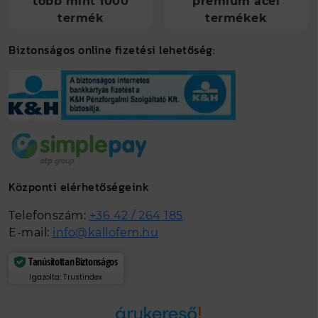
több mint 1000
prémium acél
termék
termékek
Biztonságos online fizetési lehetőség:
Központi elérhetőségeink
Telefonszám:
+36 42 / 264 185
E-mail:
info@kallofem.hu
Tanúsítottan Biztonságos
Igazolta: Trustindex