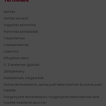
Kerítés
Kerítés tervező
Ingyenes színminta
Famintás postaládák
Trapézlemez
Cserepeslemez
Csatorna
Élhajlított elem
C, Z szelemen gyártás
Zártszelvény
Kötőelemek, kiegészítők
Színes lemeztekercs, színes acél tekercslemez és színes acél
hasíték
Horganyzott lemeztekercs, horganyzott tekercslemez acél
hasíték készletről azonnal