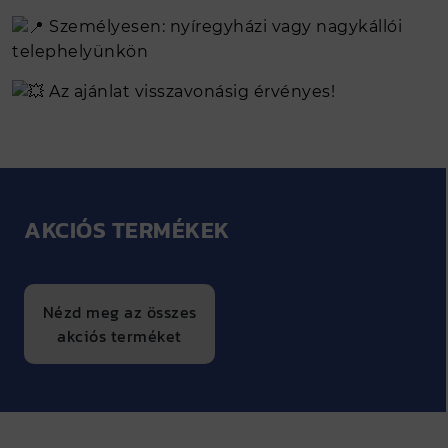
tekercslemez acél hasíték készletről
Személyesen: nyíregyházi vagy nagykállói
azonnal
telephelyünkön
Acél kis- és nagykereskedelem
Az ajánlat visszavonásig érvényes!
Naperőmű tartószerkezet
Ipari gáz (SIAD)
SZOLGÁLTATÁS
AKCIÓS TERMÉKEK
Acélszerkezet gyártás, szerelés
Élhajlítás
Tekercslemez feldolgozás (táblásítás,
Nézd meg az összes
hasítás, áttekerés)
akciós terméket
Lemezmegmunkálás (láng- és vízvágás,
fúrás)
Kivitelező partnereink
Viszonteladó partnereink