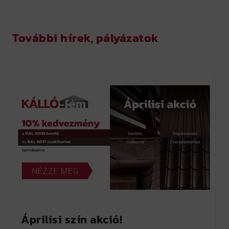
INGATLAN
További hírek, pályázatok
KAPCSOLAT
RÓLUNK
A KÁLLÓ-fém csoport
Szállítási információk
Fizetési módok
Gyakran ismételt kérdések
Állásajánlatok
Pályázatok
Letöltések
EKÁER
Áprilisi szín akció!