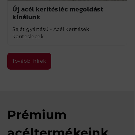
Új acél kerítésléc megoldást
kínálunk
Saját gyártású - Acél kerítések,
kerítéslécek
További hírek
Prémium
acéltermékeink