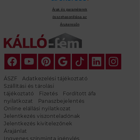
Árak és paraméterek
összehasonlítása az
Árukeresőn
ÁSZF
Adatkezelési tájékoztató
Szállítási és tárolási
tájékoztató
Fizetés
Fordított áfa
nyilatkozat
Panaszbejelentés
Online elállási nyilatkozat
Jelentkezés viszonteladónak
Jelentkezés kivitelezőnek
Árajánlat
Ingyenes színminta igénylés