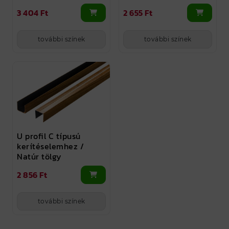
2 655 Ft
3 404 Ft
további színek
további színek
U profil C típusú
kerítéselemhez /
Natúr tölgy
2 856 Ft
további színek