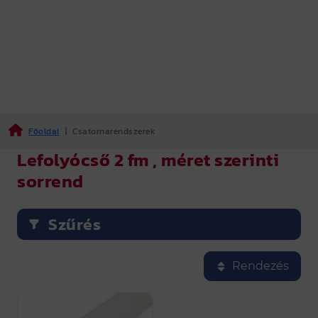
Főoldal
|
Csatornarendszerek
Lefolyócső 2 fm , méret szerinti
sorrend
Szűrés
A Csatornarendszerek teljes palettáját megtalálod
Összesen 1 féle termék látható a kínálatban.
Rendezés