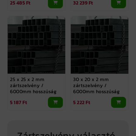
25 485 Ft
32 239 Ft
25 x 25 x 2 mm
30 x 20 x 2 mm
zártszelvény /
zártszelvény /
6000mm hosszúság
6000mm hosszúság
5 187 Ft
5 222 Ft
Zártszelvény választó