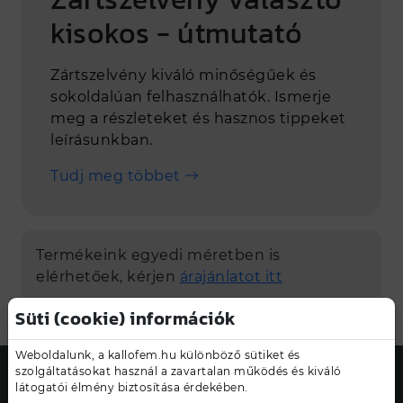
kisokos - útmutató
Zártszelvény kiváló minőségűek és
sokoldalúan felhasználhatók. Ismerje
meg a részleteket és hasznos tippeket
leírásunkban.
Tudj meg többet
Termékeink egyedi méretben is
elérhetőek, kérjen
árajánlatot itt
Süti (cookie) információk
Weboldalunk, a kallofem.hu különböző sütiket és
szolgáltatásokat használ a zavartalan működés és kiváló
látogatói élmény biztosítása érdekében.