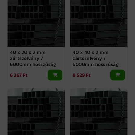
40 x 20 x 2 mm
40 x 40 x 2 mm
zártszelvény /
zártszelvény /
6000mm hosszúság
6000mm hosszúság
6 267 Ft
8 529 Ft