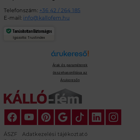
Telefonszám:
+36 42 / 264 185
E-mail:
info@kallofem.hu
Tanúsítottan Biztonságos
Igazolta: Trustindex
Árak és paraméterek
összehasonlítása az
Árukeresőn
ÁSZF
Adatkezelési tájékoztató