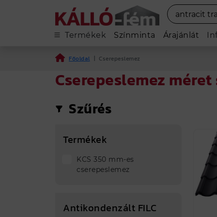
Termékek
Színminta
Árajánlát
In
Főoldal
|
Cserepeslemez
Cserepeslemez méret s
A Cser
Összes
Szűrés
Termékek
KCS 350 mm-es
cserepeslemez
Antikondenzált FILC