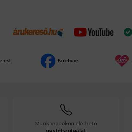
erest
Facebook
Munkanapokon elérhető
ügyfélszolgálat