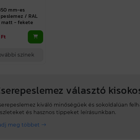
350 mm-es
epeslemez / RAL
 matt - fekete
 Ft
ovábbi színek
serepeslemez választó kisoko
serepeslemez kiváló minőségűek és sokoldalúan felh
észleteket és hasznos tippeket leírásunkban.
udj meg többet