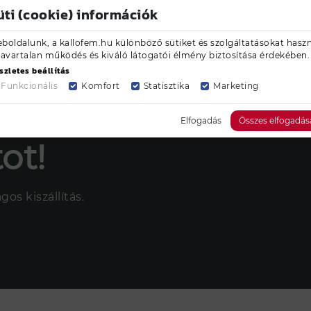
üti (cookie) információk
boldalunk, a kallofem.hu különböző sütiket és szolgáltatásokat haszn
zavartalan működés és kiváló látogatói élmény biztosítása érdekében.
szletes beállítás
Funkcionális
Komfort
Statisztika
Marketing
Elfogadás
Összes elfogadás
ot!
os kiszállítás.