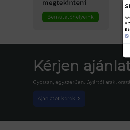
megtekinteni
S
Bemutatóhelyeink
We
a 
Ré
Kérjen ajánlat
Gyorsan, egyszerűen. Gyártói árak, ország
Ajánlatot kérek