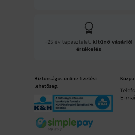
+25 év tapasztalat,
kitűnő vásárlói
értékelés
Biztonságos online fizetési
Közpo
lehetőség:
Telef
E-mai