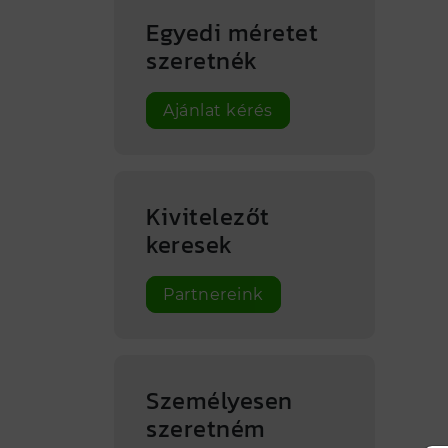
Egyedi méretet
szeretnék
Ajánlat kérés
Kivitelezőt
keresek
Partnereink
Személyesen
szeretném