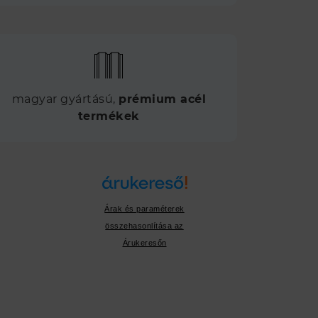
magyar gyártású,
prémium acél
termékek
Árak és paraméterek
összehasonlítása az
Árukeresőn