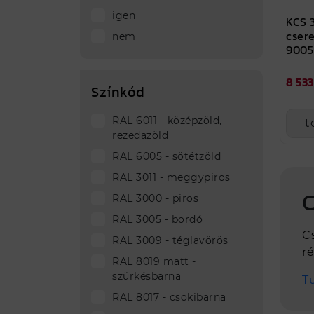
igen
KCS 
cser
nem
9005
8 533
Színkód
RAL 6011 - középzöld,
t
rezedazöld
RAL 6005 - sötétzöld
RAL 3011 - meggypiros
C
RAL 3000 - piros
RAL 3005 - bordó
C
RAL 3009 - téglavörös
r
RAL 8019 matt -
szürkésbarna
T
RAL 8017 - csokibarna