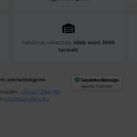
hatalmas választék,
több mint 1000
termék
nti elérhetőségeink
Tanúsítottan Biztonságos
Igazolta: Trustindex
onszám:
+36 42 / 264 185
l:
info@kallofem.hu