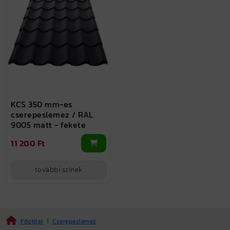
KCS 350 mm-es
cserepeslemez / RAL
9005 matt - fekete
11 200 Ft
további színek
Főoldal
|
Cserepeslemez