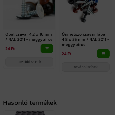
Opel csavar 4,2 x 16 mm
Önmetsző csavar fába
/ RAL 3011 - meggypiros
4,8 x 35 mm / RAL 3011 -
meggypiros
24 Ft
24 Ft
további színek
további színek
Hasonló termékek