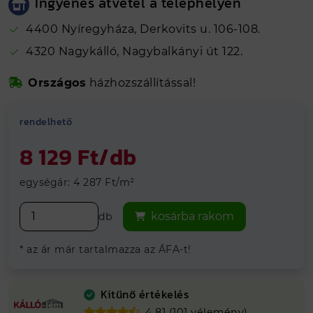
Ingyenes átvétel a telephelyen
Gyártási hely
Nyíregyháza
4400 Nyíregyháza, Derkovits u. 106-108.
4320 Nagykálló, Nagybalkányi út 122.
Biztonságos online fizetés
Országos
házhozszállítással!
Kálló-fém visszajelzések alapján 4.81
Hosszútávú
grancia
rendelhető
Vegye át
ingyenesen
telephelyeinken
8 129 Ft/db
egységár: 4 287 Ft/m²
kosárba rakom
db
* az ár már tartalmazza az ÁFA-t!
Kitűnő értékelés
4.81 (101 vélemény)