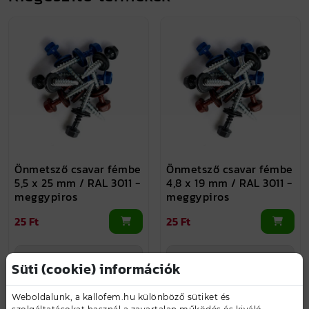
Önmetsző csavar fémbe
Önmetsző csavar fémbe
5,5 x 25 mm / RAL 3011 -
4,8 x 19 mm / RAL 3011 -
meggypiros
meggypiros
25 Ft
25 Ft
további színek
további színek
Süti (cookie) információk
Weboldalunk, a kallofem.hu különböző sütiket és