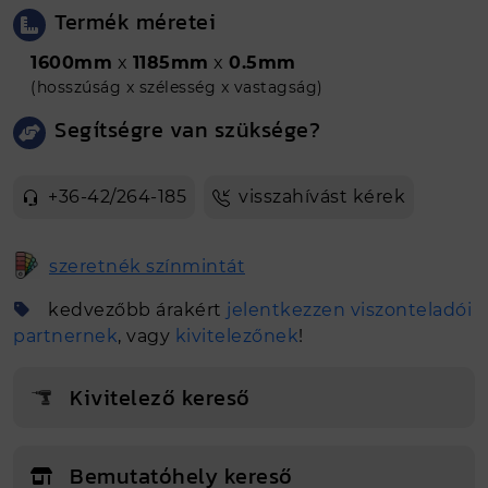
Termék méretei
1600mm
x
1185mm
x
0.5mm
(hosszúság x szélesség x vastagság)
Segítségre van szüksége?
+36-42/264-185
visszahívást kérek
szeretnék színmintát
kedvezőbb árakért
jelentkezzen viszonteladói
partnernek
, vagy
kivitelezőnek
!
Kivitelező kereső
Bemutatóhely kereső