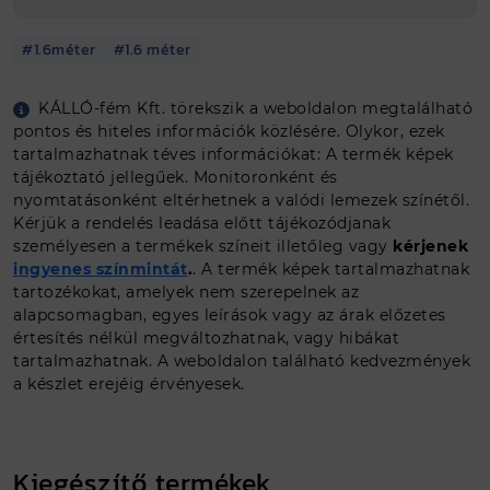
#1.6méter
#1.6 méter
Egyedi méretet szeretnék
KÁLLÓ-fém Kft. törekszik a weboldalon megtalálható
pontos és hiteles információk közlésére. Olykor, ezek
Ajánlat kérés
tartalmazhatnak téves információkat: A termék képek
tájékoztató jellegűek. Monitoronként és
nyomtatásonként eltérhetnek a valódi lemezek színétől.
Kérjük a rendelés leadása előtt tájékozódjanak
személyesen a termékek színeit illetőleg vagy
kérjenek
ingyenes színmintát
.
. A termék képek tartalmazhatnak
tartozékokat, amelyek nem szerepelnek az
alapcsomagban, egyes leírások vagy az árak előzetes
értesítés nélkül megváltozhatnak, vagy hibákat
tartalmazhatnak. A weboldalon található kedvezmények
a készlet erejéig érvényesek.
Kiegészítő termékek