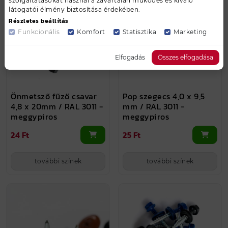
szolgáltatásokat használ a zavartalan működés és kiváló
látogatói élmény biztosítása érdekében.
Részletes beállítás
Funkcionális
Komfort
Statisztika
Marketing
Elfogadás
Összes elfogadása
Önmetsző fűző csavar
Pop szegecs 4,0 x 9,5
4,8 x 20mm / RAL 3011 -
mm / RAL 3011 -
meggypiros
meggypiros
24 Ft
25 Ft
további színek
további színek