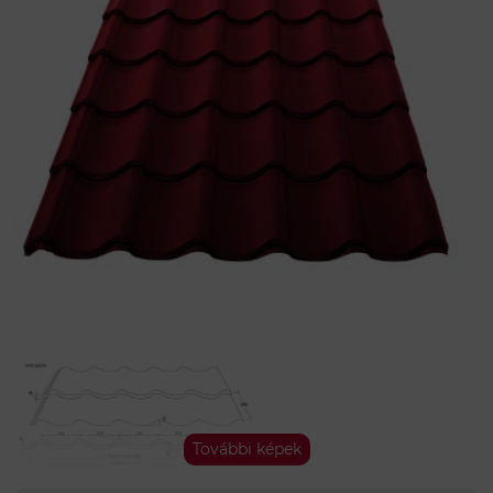
Ha kézben szeretné tartani a színt és élőben is me
Minőség:
I. osztály
Gyártó:
KÁLLÓ-fém
Adatok
Antikondenzált FILC
nem
Színkód
RAL 3011 - meggypiros
További képek
Lemezvastagság (mm)
0.5 mm