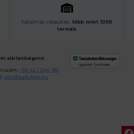
hatalmas választék,
több mint 1000
termék
nti elérhetőségeink
Tanúsítottan Biztonságos
Igazolta: Trustindex
onszám:
+36 42 / 264 185
l:
info@kallofem.hu