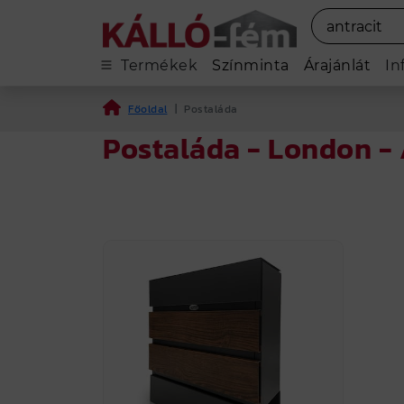
Termékek
Színminta
Árajánlát
In
Főoldal
|
Postaláda
Postaláda - London - A
A Postaláda teljes palettáját megtalálo
Összesen 1 féle termék látható a kínálatb