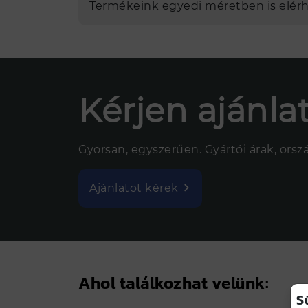
Termékeink egyedi méretben is elérh
Kérjen ajánlat
Gyorsan, egyszerűen. Gyártói árak, ország
Ajánlatot kérek
Ahol találkozhat velünk:
S