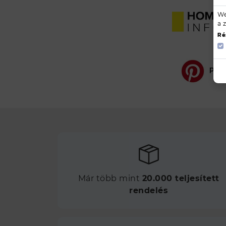
We
a 
Ré
Pint
Már több mint
20.000 teljesített
rendelés