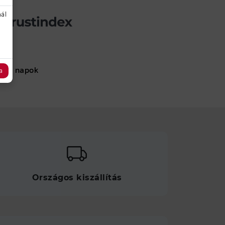
ál
Joy napok
a
Országos kiszállítás