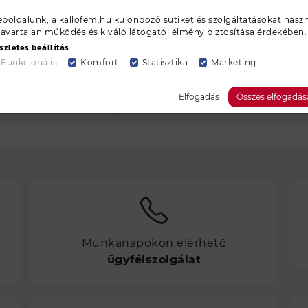
boldalunk, a kallofem.hu különböző sütiket és szolgáltatásokat haszn
zavartalan működés és kiváló látogatói élmény biztosítása érdekében.
szletes beállítás
Funkcionális
Komfort
Statisztika
Marketing
erest
Facebook
Elfogadás
Összes elfogadás
Munkanapokon elérhető
ügyfélszolgálat