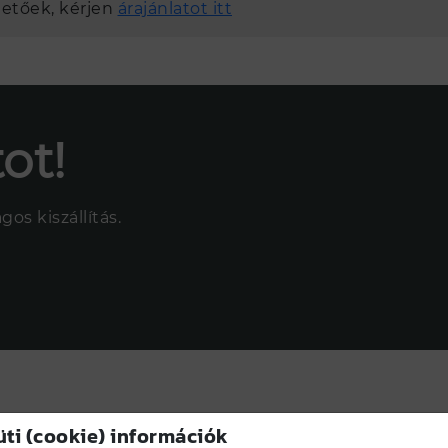
etőek, kérjen
árajánlatot itt
ot!
os kiszállítás.
üti (cookie) információk