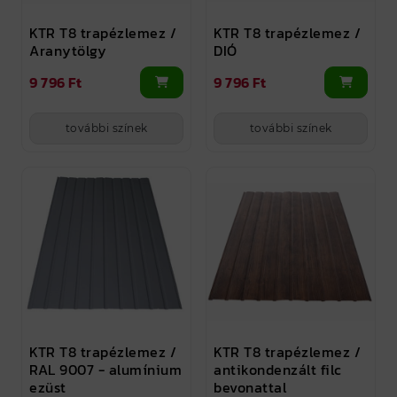
KTR T8 trapézlemez /
KTR T8 trapézlemez /
Aranytölgy
DIÓ
9 796 Ft
9 796 Ft
további színek
további színek
KTR T8 trapézlemez /
KTR T8 trapézlemez /
RAL 9007 - alumínium
antikondenzált filc
ezüst
bevonattal