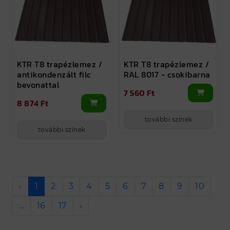
KTR T8 trapézlemez /
KTR T8 trapézlemez /
antikondenzált filc
RAL 8017 - csokibarna
bevonattal
7 560 Ft
8 874 Ft
további színek
további színek
‹
1
2
3
4
5
6
7
8
9
10
...
16
17
›