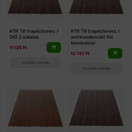
KTR T8 trapézlemez /
KTR T8 trapézlemez /
DIÓ 2 oldalas
antikondenzált filc
bevonattal
11 125 Ft
12 747 Ft
további színek
további színek