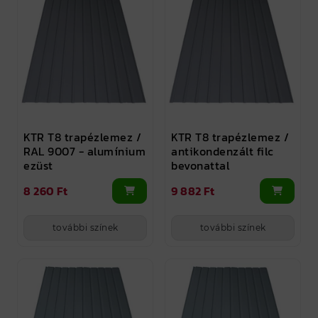
KTR T8 trapézlemez /
KTR T8 trapézlemez /
RAL 9007 - alumínium
antikondenzált filc
ezüst
bevonattal
8 260 Ft
9 882 Ft
további színek
további színek