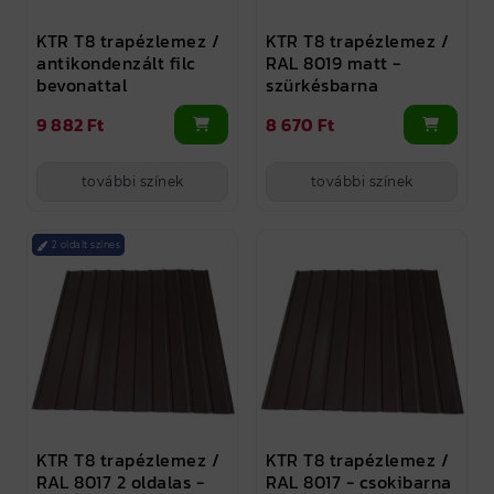
KTR T8 trapézlemez /
KTR T8 trapézlemez /
antikondenzált filc
RAL 8019 matt -
bevonattal
szürkésbarna
9 882 Ft
8 670 Ft
további színek
további színek
2 oldalt színes
KTR T8 trapézlemez /
KTR T8 trapézlemez /
RAL 8017 2 oldalas -
RAL 8017 - csokibarna