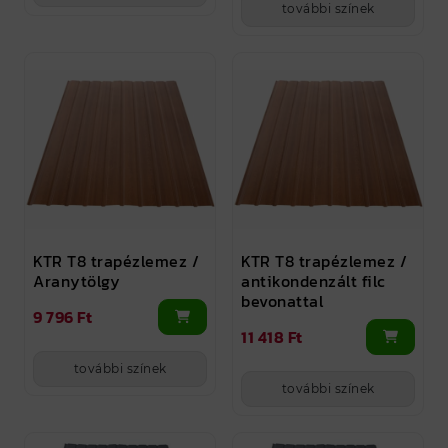
további színek
KTR T8 trapézlemez /
KTR T8 trapézlemez /
Aranytölgy
antikondenzált filc
bevonattal
9 796 Ft
11 418 Ft
további színek
további színek