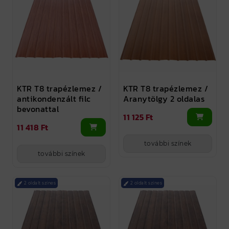
KTR T8 trapézlemez /
KTR T8 trapézlemez /
antikondenzált filc
Aranytölgy 2 oldalas
bevonattal
11 125 Ft
11 418 Ft
további színek
további színek
2 oldalt színes
2 oldalt színes