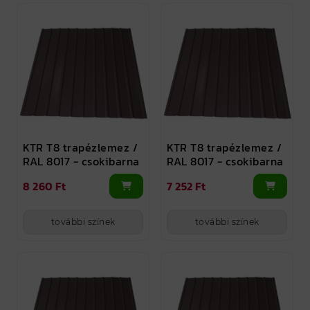
KTR T8 trapézlemez /
KTR T8 trapézlemez /
RAL 8017 - csokibarna
RAL 8017 - csokibarna
8 260 Ft
7 252 Ft
további színek
további színek