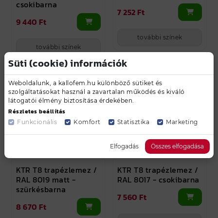
csokibarna
7 252 Ft
9 440 Ft
további színek
további színek
Süti (cookie) információk
Weboldalunk, a kallofem.hu különböző sütiket és
szolgáltatásokat használ a zavartalan működés és kiváló
látogatói élmény biztosítása érdekében.
Részletes beállítás
Funkcionális
Komfort
Statisztika
Marketing
Elfogadás
Összes elfogadása
KTR T8 trapézlemez /
KTR T8 trapézlemez /
RAL 8019 matt -
RAL 8017 - csokibarna
szürkésbarna
7 560 Ft
8 670 Ft