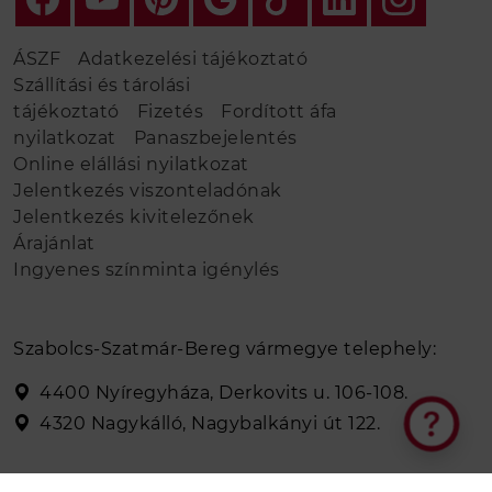
ÁSZF
Adatkezelési tájékoztató
Szállítási és tárolási
tájékoztató
Fizetés
Fordított áfa
nyilatkozat
Panaszbejelentés
Online elállási nyilatkozat
Jelentkezés viszonteladónak
Jelentkezés kivitelezőnek
Árajánlat
Ingyenes színminta igénylés
Szabolcs-Szatmár-Bereg vármegye telephely:
4400 Nyíregyháza, Derkovits u. 106-108.
4320 Nagykálló, Nagybalkányi út 122.