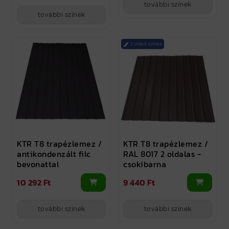
további színek
további színek
2 oldalt színes
KTR T8 trapézlemez /
KTR T8 trapézlemez /
antikondenzált filc
RAL 8017 2 oldalas -
bevonattal
csokibarna
10 292 Ft
9 440 Ft
további színek
további színek