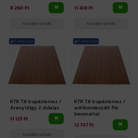
8 260 Ft
11 418 Ft
további színek
további színek
2 oldalt színes
2 oldalt színes
KTR T8 trapézlemez /
KTR T8 trapézlemez /
Aranytölgy 2 oldalas
antikondenzált filc
bevonattal
11 125 Ft
12 747 Ft
további színek