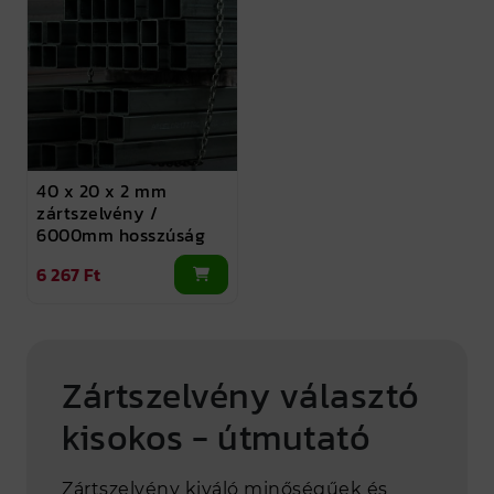
40 x 20 x 2 mm
zártszelvény /
6000mm hosszúság
6 267 Ft
Zártszelvény választó
kisokos - útmutató
Zártszelvény kiváló minőségűek és