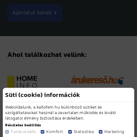
Ajánlatot kérek
Ahol találkozhat velünk:
Süti (cookie) információk
Weboldalunk, a kallofem.hu különböző sütiket és
szolgáltatásokat használ a zavartalan működés és kiváló
látogatói élmény biztosítása érdekében.
Részletes beállítás
Pinterest
Facebook
Funkcionális
Komfort
Statisztika
Marketing