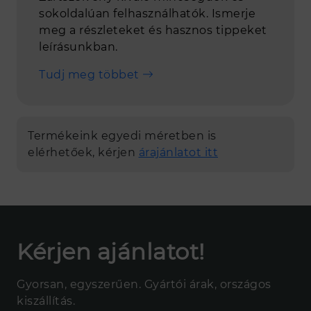
sokoldalúan felhasználhatók. Ismerje
meg a részleteket és hasznos tippeket
leírásunkban.
Tudj meg többet
Termékeink egyedi méretben is
elérhetőek, kérjen
árajánlatot itt
Kérjen ajánlatot!
Gyorsan, egyszerűen. Gyártói árak, országos
kiszállítás.