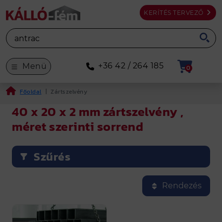
KERÍTÉS TERVEZŐ
+36 42 / 264 185
Menü
0
Főoldal
|
Zártszelvény
40 x 20 x 2 mm zártszelvény ,
méret szerinti sorrend
Szűrés
A Zártszelvény teljes palettáját megtalálod a KÁLL
Összesen 1 féle termék látható a kínálatban.
Rendezés