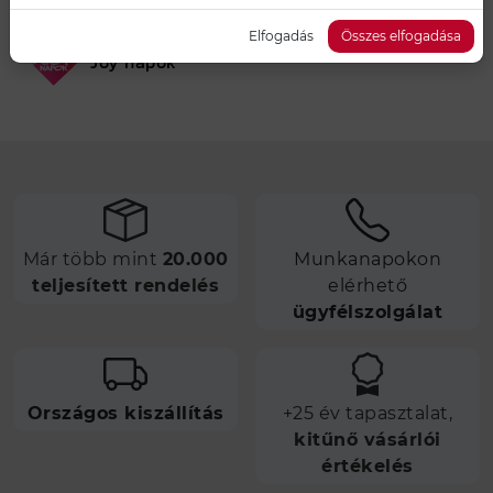
Elfogadás
Összes elfogadása
Joy napok
Már több mint
20.000
Munkanapokon
teljesített rendelés
elérhető
ügyfélszolgálat
Országos kiszállítás
+25 év tapasztalat,
kitűnő vásárlói
értékelés