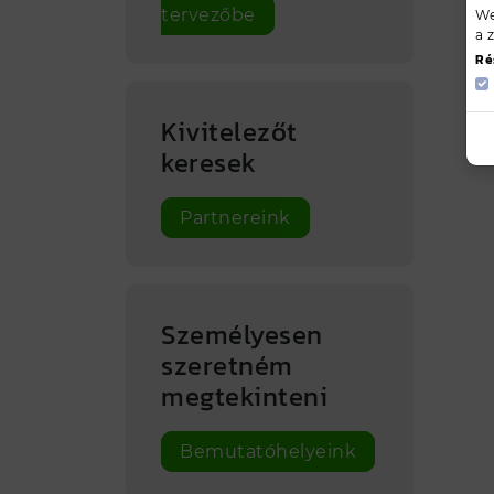
tervezőbe
We
a 
Ré
Kivitelezőt
keresek
Partnereink
Személyesen
szeretném
megtekinteni
Bemutatóhelyeink