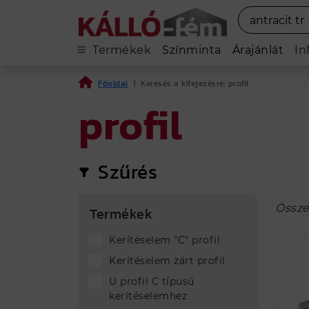
Termékek
Színminta
Árajánlát
In
Főoldal
|
Keresés a kifejezésre: profil
profil
Szűrés
Össze
Termékek
Kerítéselem "C" profil
Kerítéselem zárt profil
U profil C típusú
kerítéselemhez