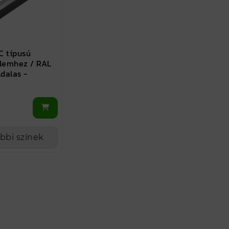
 C típusú
elemhez / RAL
ldalas -
bbi színek