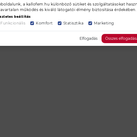
boldalunk, a kallofem.hu különböző sütiket és szolgáltatásokat haszn
zavartalan működés és kiváló látogatói élmény biztosítása érdekében.
szletes beállítás
Funkcionális
Komfort
Statisztika
Marketing
Elfogadás
Összes elfogadás