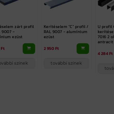
éselem zárt profil
Kerítéselem "C" profil /
U profil
L 9007 -
RAL 9007 - alumínium
kerítés
ínium ezüst
ezüst
7016 2 o
antracit
 Ft
2 950 Ft
4 284 Ft
ovábbi színek
további színek
tová