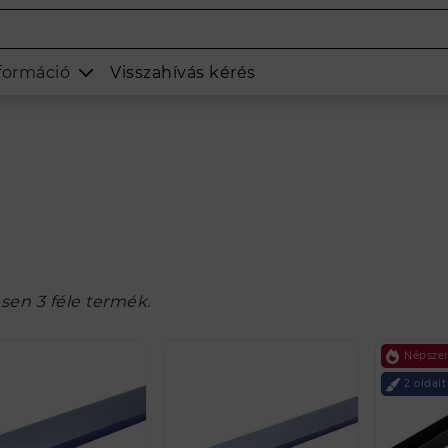
formáció
Visszahívás kérés
sen 3 féle termék.
Népsze
2 oldalt