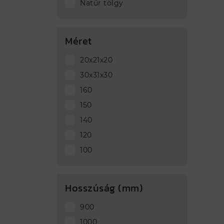
Natúr tölgy
Méret
20x21x20
30x31x30
160
150
140
120
100
Hosszúság (mm)
900
1000