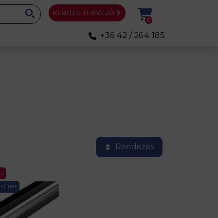
KERÍTÉS TERVEZŐ
0
+36 42 / 264 185
Rendezés
rű
 színes