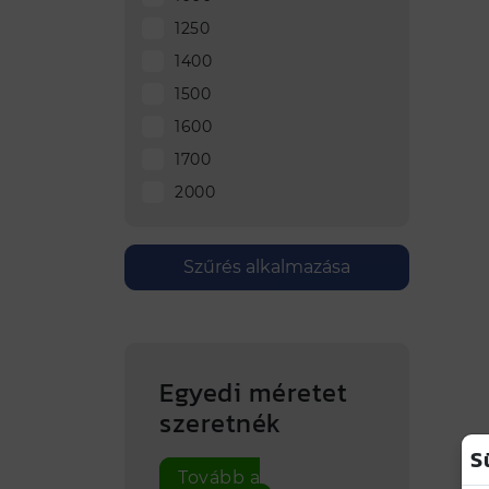
1250
1400
1500
1600
1700
2000
Szűrés alkalmazása
Egyedi méretet
szeretnék
S
Tovább a