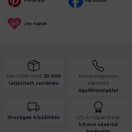
Pinterest
Facebook
Joy napok
Már több mint
20.000
Munkanapokon
teljesített rendelés
elérhető
ügyfélszolgálat
Országos kiszállítás
+25 év tapasztalat,
kitűnő vásárlói
értékelés