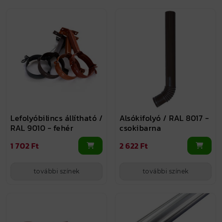
Lefolyóbilincs állítható /
Alsókifolyó / RAL 8017 -
RAL 9010 - fehér
csokibarna
1 702 Ft
2 622 Ft
további színek
további színek