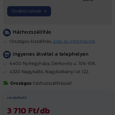
Átmérő
150/33
További színek
Gyártási hely
Nyíregyháza
Házhozszállítás
Országos kiszállítás,
árak és információk
Ingyenes átvétel a telephelyen
4400 Nyíregyháza, Derkovits u. 106-108.
4320 Nagykálló, Nagybalkányi út 122.
Biztonságos online fizetés
Országos
házhozszállítással!
Kálló-fém visszajelzések alapján 4.81
Hosszútávú
grancia
rendelhető
Vegye át
ingyenesen
telephelyeinken
3 710 Ft/db