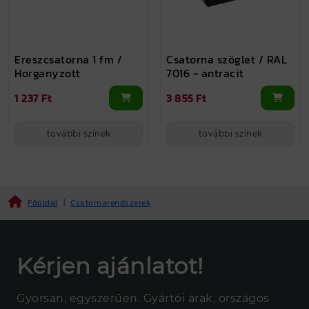
Ereszcsatorna 1 fm /
Csatorna szöglet / RAL
Horganyzott
7016 - antracit
1 237 Ft
3 855 Ft
további színek
további színek
Főoldal
|
Csatornarendszerek
Kérjen ajánlatot!
Gyorsan, egyszerűen. Gyártói árak, országos