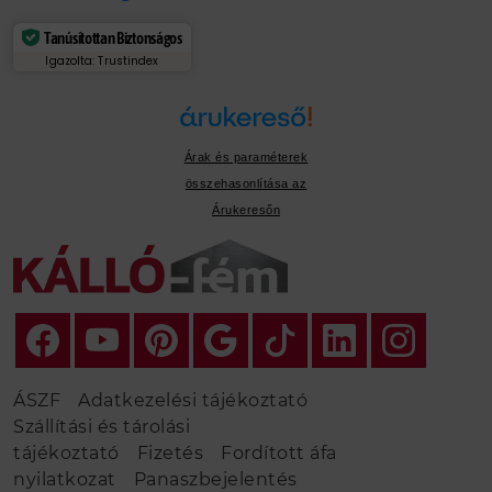
Tanúsítottan Biztonságos
Igazolta: Trustindex
Árak és paraméterek
összehasonlítása az
Árukeresőn
ÁSZF
Adatkezelési tájékoztató
Szállítási és tárolási
tájékoztató
Fizetés
Fordított áfa
nyilatkozat
Panaszbejelentés