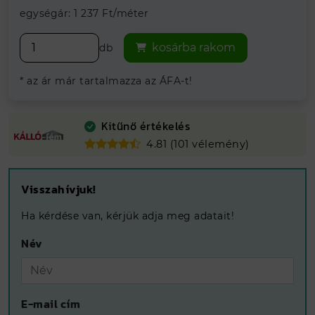
egységár: 1 237 Ft/méter
kosárba rakom
db
* az ár már tartalmazza az ÁFA-t!
Kitűnő értékelés
4.81 (101 vélemény)
Visszahívjuk!
Ha kérdése van, kérjük adja meg adatait!
Név
E-mail cím