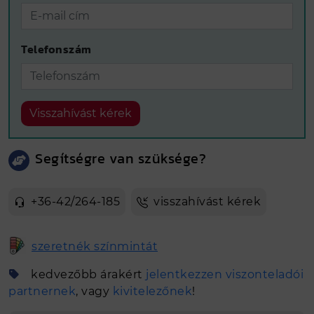
Telefonszám
Visszahívást kérek
Segítségre van szüksége?
+36-42/264-185
visszahívást kérek
szeretnék színmintát
kedvezőbb árakért
jelentkezzen viszonteladói
partnernek
, vagy
kivitelezőnek
!