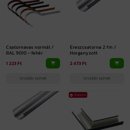
Csatornavas normál /
Ereszcsatorna 2 fm /
RAL 9010 - fehér
Horganyzott
1 223 Ft
2 473 Ft
további színek
további színek
Népszerű