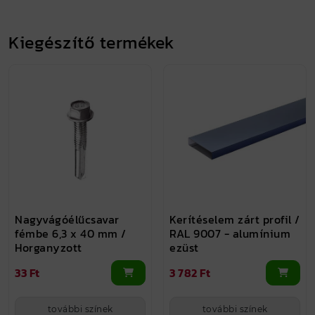
Kiegészítő termékek
Nagyvágóélűcsavar
Kerítéselem zárt profil /
fémbe 6,3 x 40 mm /
RAL 9007 - alumínium
Horganyzott
ezüst
33 Ft
3 782 Ft
további színek
további színek