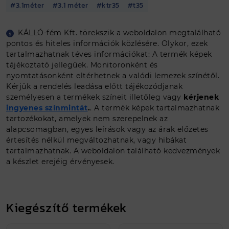
#3.1méter
#3.1 méter
#ktr35
#t35
Egyedi méretet szeretnék
KÁLLÓ-fém Kft. törekszik a weboldalon megtalálható
pontos és hiteles információk közlésére. Olykor, ezek
Ajánlat kérés
tartalmazhatnak téves információkat: A termék képek
tájékoztató jellegűek. Monitoronként és
nyomtatásonként eltérhetnek a valódi lemezek színétől.
Kérjük a rendelés leadása előtt tájékozódjanak
személyesen a termékek színeit illetőleg vagy
kérjenek
ingyenes színmintát
.
. A termék képek tartalmazhatnak
tartozékokat, amelyek nem szerepelnek az
alapcsomagban, egyes leírások vagy az árak előzetes
értesítés nélkül megváltozhatnak, vagy hibákat
tartalmazhatnak. A weboldalon található kedvezmények
a készlet erejéig érvényesek.
Kiegészítő termékek