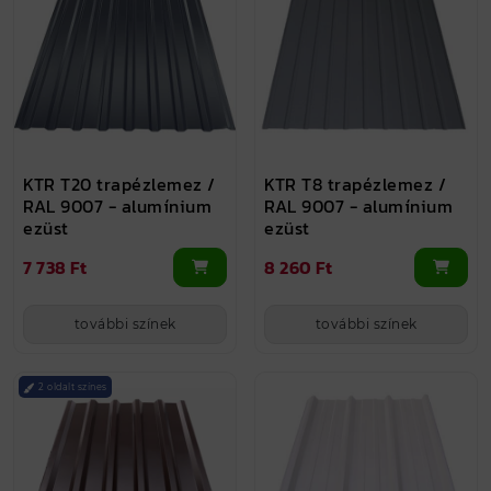
KTR T20 trapézlemez /
KTR T8 trapézlemez /
RAL 9007 - alumínium
RAL 9007 - alumínium
ezüst
ezüst
7 738 Ft
8 260 Ft
további színek
további színek
2 oldalt színes