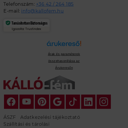
Telefonszám:
+36 42 / 264 185
E-mail:
info@kallofem.hu
Tanúsítottan Biztonságos
Igazolta: Trustindex
Árak és paraméterek
összehasonlítása az
Árukeresőn
ÁSZF
Adatkezelési tájékoztató
Szállítási és tárolási