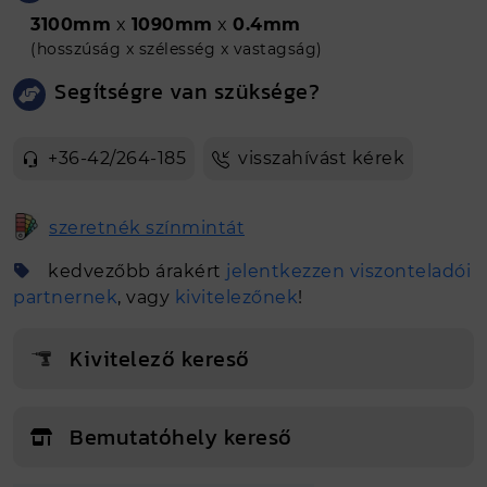
3100mm
x
1090mm
x
0.4mm
(hosszúság x szélesség x vastagság)
Segítségre van szüksége?
+36-42/264-185
visszahívást kérek
szeretnék színmintát
kedvezőbb árakért
jelentkezzen viszonteladói
partnernek
, vagy
kivitelezőnek
!
Kivitelező kereső
Bemutatóhely kereső