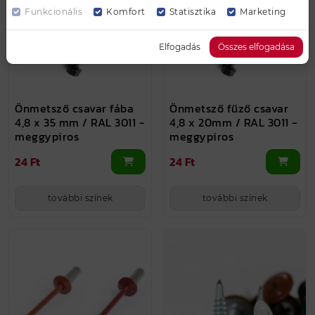
Funkcionális
Komfort
Statisztika
Marketing
Elfogadás
Összes elfogadása
Önmetsző csavar fába
Önmetsző fűző csavar
4,8 x 35 mm / RAL 3011 -
4,8 x 20mm / RAL 3011 -
meggypiros
meggypiros
24 Ft
24 Ft
további színek
további színek