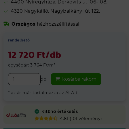
4400 Nyíregyháza, Derkovits u. 106-108.
4320 Nagykálló, Nagybalkányi út 122.
Biztonságos online fizetés
Országos
házhozszállítással!
Kálló-fém visszajelzések alapján 4.81
Hosszútávú
grancia
Vegye át
ingyenesen
telephelyeinken
rendelhető
12 720 Ft/db
egységár: 3 764 Ft/m²
kosárba rakom
db
* az ár már tartalmazza az ÁFA-t!
Kitűnő értékelés
4.81 (101 vélemény)