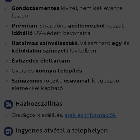
Bruttó ár (Ft)
12719 Ft
Gondozásmentes
kivitel, nem kell évente
Fm
3.1 folyóméter
festeni
Prémium
, strapabíró
acéllemezből
készül,
Gyártási hely
Nyíregyháza
időtálló
UV-védett bevonattal
Hatalmas színválaszték
, választható
egy
és
kétoldalon színezett
kivitelben
Évtizedes élettartam
Gyors és
könnyű telepítés
Színazonos
rögzítő
csavarral
, kiegészítő
elemekkel kapható
Házhozszállítás
Országos kiszállítás,
árak és információk
Ingyenes átvétel a telephelyen