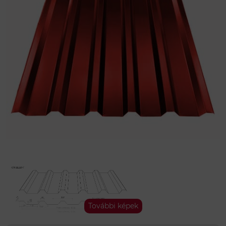
Ha kézben szeretné tartani a színt és élőben is me
E festett acél alapanyagból készült
KTR 35/207/103
Minőség:
I. osztály
Gyártó:
KÁLLÓ-fém
Adatok
Antikondenzált FILC
nem
További képek
Színkód
RAL 3011 - meggypiros