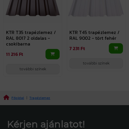
KTR T35 trapézlemez /
KTR T45 trapézlemez /
RAL 8017 2 oldalas -
RAL 9002 - tört fehér
csokibarna
7 231 Ft
11 216 Ft
további színek
további színek
Főoldal
|
Trapézlemez
Kérjen ajánlatot!