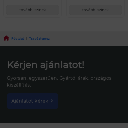
további színek
további színek
Főoldal
|
Trapézlemez
Kérjen ajánlatot!
Gyorsan, egyszerűen. Gyártói árak, országos
kiszállítás.
Ajánlatot kérek