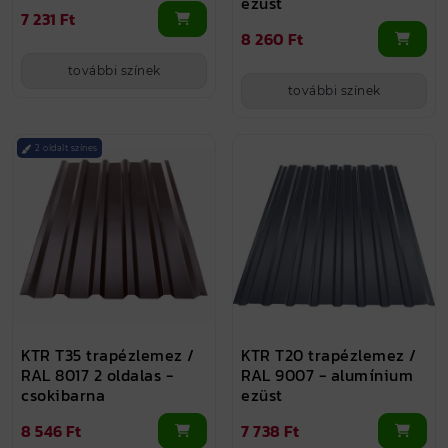
ezüst
7 231 Ft
8 260 Ft
további színek
további színek
2 oldalt színes
KTR T35 trapézlemez /
KTR T20 trapézlemez /
RAL 8017 2 oldalas -
RAL 9007 - alumínium
csokibarna
ezüst
8 546 Ft
7 738 Ft