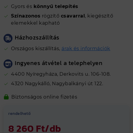
Gyors és
könnyű telepítés
Színazonos
rögzítő
csavarral
, kiegészítő
elemekkel kapható
Házhozszállítás
Országos kiszállítás,
árak és információk
Ingyenes átvétel a telephelyen
4400 Nyíregyháza, Derkovits u. 106-108.
4320 Nagykálló, Nagybalkányi út 122.
Ajánlott méret
Biztonságos online fizetés
Országos
házhozszállítással!
Kálló-fém visszajelzések alapján 4.81
Hosszútávú
grancia
rendelhető
Vegye át
ingyenesen
telephelyeinken
8 260 Ft/db