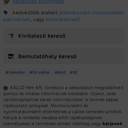
szeretnék színmintát
kedvezőbb árakért
jelentkezzen viszonteladói
partnernek
, vagy
kivitelezőnek
!
Kivitelező kereső
Bemutatóhely kereső
#1.6méter
#1.6 méter
#ktr8
#t8
Egyedi méretet szeretnék
KÁLLÓ-fém Kft. törekszik a weboldalon megtalálható
pontos és hiteles információk közlésére. Olykor, ezek
Ajánlat kérés
tartalmazhatnak téves információkat: A termék képek
tájékoztató jellegűek. Monitoronként és
nyomtatásonként eltérhetnek a valódi lemezek színétől.
Kérjük a rendelés leadása előtt tájékozódjanak
személyesen a termékek színeit illetőleg vagy
kérjenek