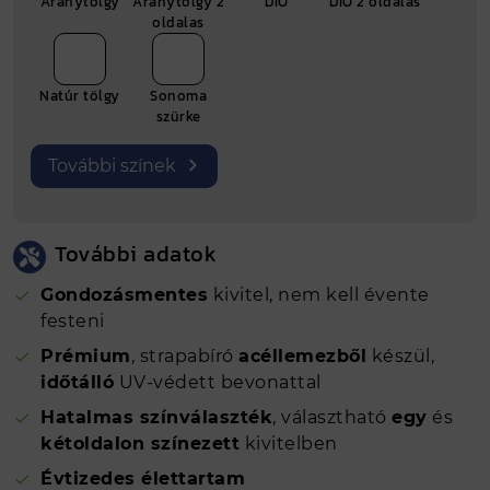
Aranytölgy
Aranytölgy 2
DIÓ
DIÓ 2 oldalas
Bruttó ár (Ft)
8259 Ft
oldalas
Fm
1.6 folyóméter
Gyártási hely
Natúr tölgy
Sonoma
Nyíregyháza
szürke
További színek
További adatok
Gondozásmentes
kivitel, nem kell évente
festeni
Prémium
, strapabíró
acéllemezből
készül,
időtálló
UV-védett bevonattal
Hatalmas színválaszték
, választható
egy
és
kétoldalon színezett
kivitelben
Évtizedes élettartam