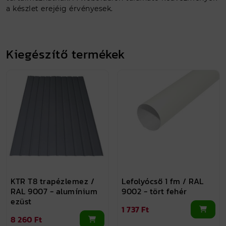
a készlet erejéig érvényesek.
Kiegészítő termékek
KTR T8 trapézlemez /
Lefolyócső 1 fm / RAL
RAL 9007 - alumínium
9002 - tört fehér
ezüst
1 737 Ft
8 260 Ft