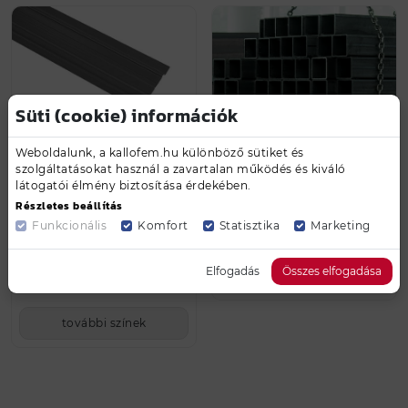
Süti (cookie) információk
Weboldalunk, a kallofem.hu különböző sütiket és
szolgáltatásokat használ a zavartalan működés és kiváló
látogatói élmény biztosítása érdekében.
Kerítésléc - egyenes /
70 x 70 x 3 mm
Részletes beállítás
RAL 9007 - alumínium
zártszelvény / 6000mm
Funkcionális
Komfort
Statisztika
Marketing
ezüst
hosszúság
Elfogadás
Összes elfogadása
1 065 Ft
22 107 Ft
további színek