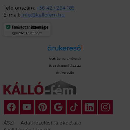
Telefonszám:
+36 42 / 264 185
E-mail:
info@kallofem.hu
Tanúsítottan Biztonságos
Igazolta: Trustindex
Árak és paraméterek
összehasonlítása az
Árukeresőn
ÁSZF
Adatkezelési tájékoztató
Szállítási és tárolási