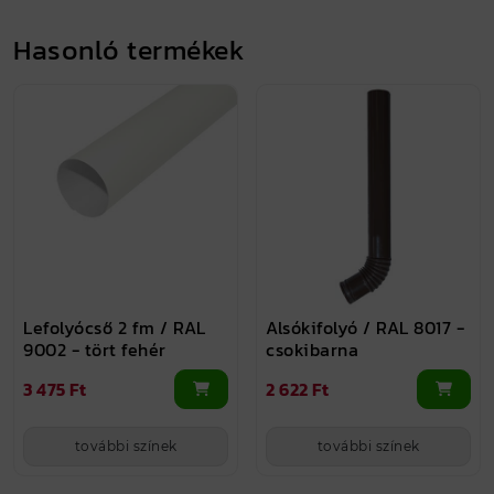
Hasonló termékek
Lefolyócső 2 fm / RAL
Alsókifolyó / RAL 8017 -
9002 - tört fehér
csokibarna
3 475 Ft
2 622 Ft
további színek
további színek