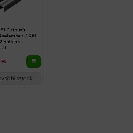
fil C típusú
téselemhez / RAL
2 oldalas -
cit
 Ft
ovábbi színek