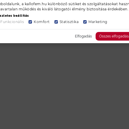
boldalunk, a kallofem.hu különböző sütiket és szolgáltatásokat haszn
zavartalan működés és kiváló látogatói élmény biztosítása érdekében.
szletes beállítás
Funkcionális
Komfort
Statisztika
Marketing
Elfogadás
Összes elfogadás