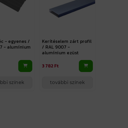
éc - egyenes /
Kerítéselem zárt profil
7 - alumínium
/ RAL 9007 -
alumínium ezüst
3 782 Ft
bbi színek
további színek