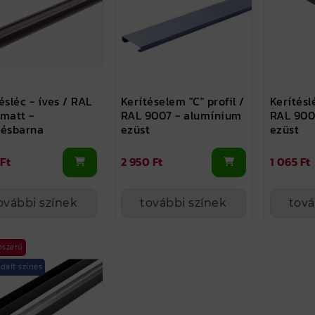
ésléc - íves / RAL
Kerítéselem "C" profil /
Kerítésl
 matt -
RAL 9007 - alumínium
RAL 900
késbarna
ezüst
ezüst
 Ft
2 950 Ft
1 065 Ft
ovábbi színek
további színek
tová
pszerű
ldalt színes