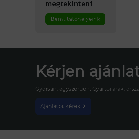
megtekinteni
Bemutatóhelyeink
Kérjen ajánlat
Gyorsan, egyszerűen. Gyártói árak, ország
Ajánlatot kérek