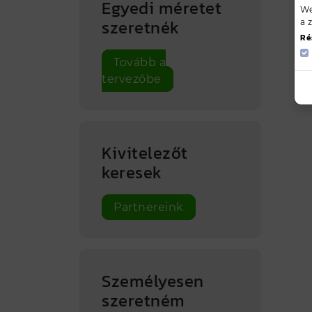
Egyedi méretet
We
szeretnék
a 
Ré
Tovább a
tervezőbe
Kivitelezőt
keresek
Partnereink
Személyesen
szeretném