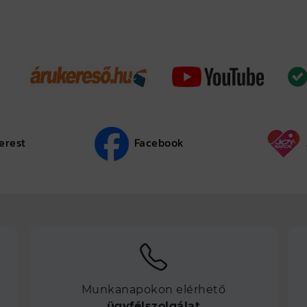
erest
Facebook
Munkanapokon elérhető
ügyfélszolgálat