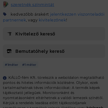
szeretnék színmintát
kedvezőbb árakért
jelentkezzen viszonteladói
partnernek
, vagy
kivitelezőnek
!
Kivitelező kereső
Bemutatóhely kereső
#1méter
#1 méter
Egyedi méretet szeretnék
KÁLLÓ-fém Kft. törekszik a weboldalon megtalálható
pontos és hiteles információk közlésére. Olykor, ezek
Tovább a tervezőbe
tartalmazhatnak téves információkat: A termék képek
tájékoztató jellegűek. Monitoronként és
nyomtatásonként eltérhetnek a valódi lemezek színétől.
Kérjük a rendelés leadása előtt tájékozódjanak