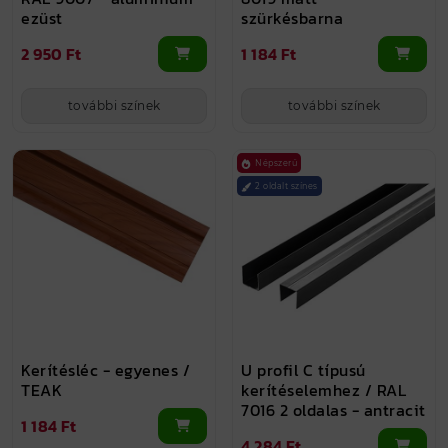
ezüst
szürkésbarna
2 950 Ft
1 184 Ft
további színek
további színek
Népszerű
2 oldalt színes
Kerítésléc - egyenes /
U profil C típusú
TEAK
kerítéselemhez / RAL
7016 2 oldalas - antracit
1 184 Ft
4 284 Ft