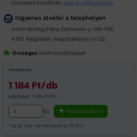
Országos kiszállítás,
árak és információk
Ingyenes átvétel a telephelyen
4400 Nyíregyháza, Derkovits u. 106-108.
4320 Nagykálló, Nagybalkányi út 122.
Népszerű termék
Biztonságos online fizetés
Országos
házhozszállítással!
Kálló-fém visszajelzések alapján 4.81
Hosszútávú
grancia
rendelhető
Vegye át
ingyenesen
telephelyeinken
1 184 Ft/db
egységár: 1 184 Ft/fm
kosárba rakom
db
* az ár már tartalmazza az ÁFA-t!