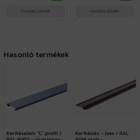
további színek
további színek
Hasonló termékek
Kerítéselem "C" profil /
Kerítésléc - íves / RAL
RAL 9007 - alumínium
8019 matt -