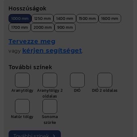
Nettó összár (Ft)
932 Ft
Hosszúságok
Bruttó ár (Ft)
1183 Ft
1000 mm
1250 mm
1400 mm
1500 mm
1600 mm
Fm
1 folyóméter
1700 mm
2000 mm
900 mm
Gyártási hely
Nyíregyháza
Tervezze meg
kérjen segítséget
vagy
.
További színek
Aranytölgy
Aranytölgy 2
DIÓ
DIÓ 2 oldalas
oldalas
Natúr tölgy
Sonoma
szürke
További színek