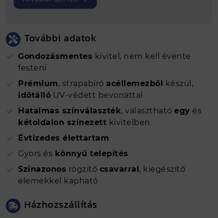
További adatok
Gondozásmentes
kivitel, nem kell évente
festeni
Prémium
, strapabíró
acéllemezből
készül,
időtálló
UV-védett bevonattal
Hatalmas színválaszték
, választható
egy
és
kétoldalon színezett
kivitelben
Évtizedes élettartam
Gyors és
könnyű telepítés
Színazonos
rögzítő
csavarral
, kiegészítő
elemekkel kapható
Házhozszállítás