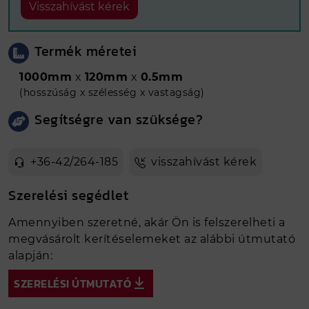
Visszahívást kérek
Termék méretei
1000mm
x
120mm
x
0.5mm
(hosszúság x szélesség x vastagság)
Segítségre van szüksége?
+36-42/264-185
visszahívást kérek
Szerelési segédlet
Amennyiben szeretné, akár Ön is felszerelheti a
megvásárolt kerítéselemeket az alábbi útmutató
alapján:
SZERELÉSI ÚTMUTATÓ