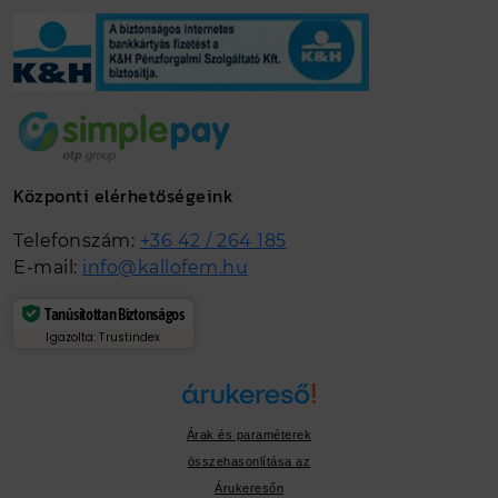
Központi elérhetőségeink
Telefonszám:
+36 42 / 264 185
E-mail:
info@kallofem.hu
Tanúsítottan Biztonságos
Igazolta: Trustindex
Árak és paraméterek
összehasonlítása az
Árukeresőn