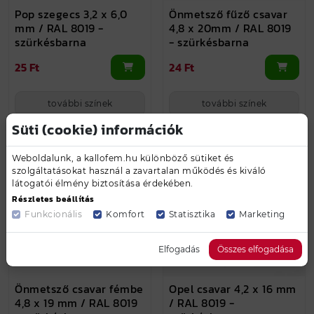
Pop szegecs 3,2 x 6,0
Önmetsző fűző csavar
mm / RAL 8019 -
4,8 x 20mm / RAL 8019
szürkésbarna
- szürkésbarna
25 Ft
24 Ft
további színek
további színek
Süti (cookie) információk
Weboldalunk, a kallofem.hu különböző sütiket és
szolgáltatásokat használ a zavartalan működés és kiváló
látogatói élmény biztosítása érdekében.
Részletes beállítás
Funkcionális
Komfort
Statisztika
Marketing
Elfogadás
Összes elfogadása
Önmetsző csavar fémbe
Opel csavar 4,2 x 16 mm
4,8 x 19 mm / RAL 8019
/ RAL 8019 -