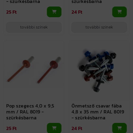
- szürkésbarna
szürkésbarna
25 Ft
24 Ft
további színek
további színek
Pop szegecs 4,0 x 9,5
Önmetsző csavar fába
mm / RAL 8019 -
4,8 x 35 mm / RAL 8019
szürkésbarna
- szürkésbarna
25 Ft
24 Ft