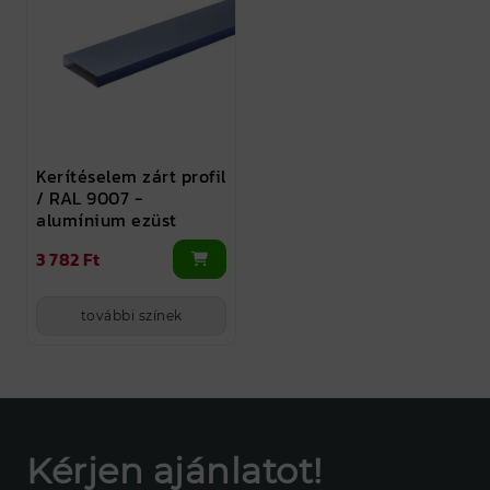
Kerítéselem zárt profil
/ RAL 9007 -
alumínium ezüst
3 782 Ft
további színek
Kérjen ajánlatot!