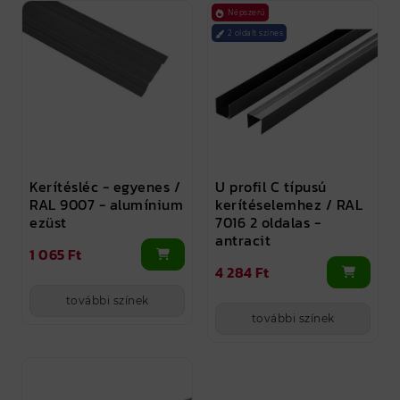
Népszerű
2 oldalt színes
Kerítésléc - egyenes /
U profil C típusú
RAL 9007 - alumínium
kerítéselemhez / RAL
ezüst
7016 2 oldalas -
antracit
1 065 Ft
4 284 Ft
további színek
további színek