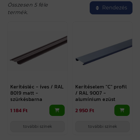
Összesen 5 féle
Rendezés
termék.
Kerítésléc - íves / RAL
Kerítéselem "C" profil
8019 matt -
/ RAL 9007 -
szürkésbarna
alumínium ezüst
1 184 Ft
2 950 Ft
további színek
további színek