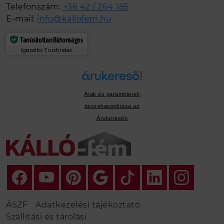
Telefonszám:
+36 42 / 264 185
E-mail:
info@kallofem.hu
Tanúsítottan Biztonságos
Igazolta: Trustindex
Árak és paraméterek
összehasonlítása az
Árukeresőn
ÁSZF
Adatkezelési tájékoztató
Szállítási és tárolási