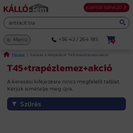
KERÍTÉS TERVEZŐ
+36 42 / 264 185
Menü
0
Főoldal
|
Keresés a kifejezésre: T45+trapézlemez+akció
T45+trapézlemez+akció
A keresési kifejezésre nincs megfelelő találat.
Kérjük ismételje meg újra.
Szűrés