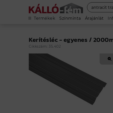
Termékek
Színminta
Árajánlát
In
Kerítésléc - egyenes / 2000
még több
Cikkszám: 35.402
Ennek a
Kerítésléc - egyenes
lemeznek 
Termékleírás
Adatok
Szerelési s
Ha kézben szeretné tartani a színt és é
E festett acél alapanyagból készült
Kerí
Minőség:
I. osztály
Gyártó:
KÁLLÓ-fém