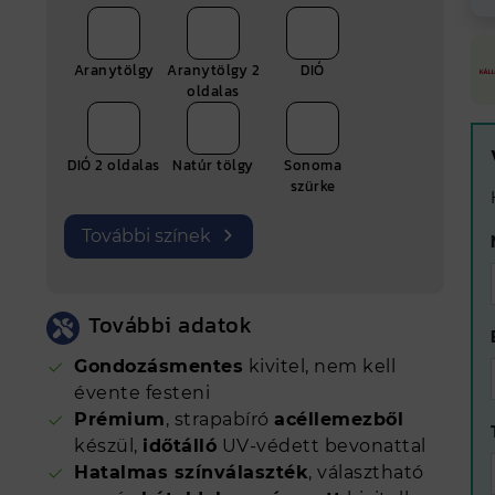
Aranytölgy
Aranytölgy 2
DIÓ
oldalas
ete
DIÓ 2 oldalas
Natúr tölgy
Sonoma
szürke
További színek
További adatok
Gondozásmentes
kivitel, nem kell
évente festeni
Prémium
, strapabíró
acéllemezből
készül,
időtálló
UV-védett bevonattal
Hatalmas színválaszték
, választható