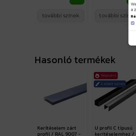
We
a 
további színek
további színe
Ré
Hasonló termékek
Népszerű
2 oldalt színes
Kerítéselem zárt
U profil C típusú
profil / RAL 9007 -
kerítéselemhez /