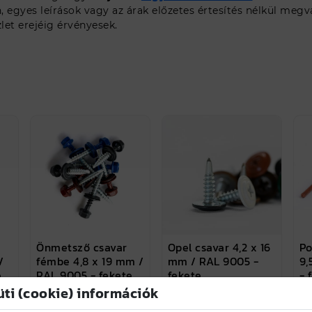
gyes leírások vagy az árak előzetes értesítés nélkül megv
et erejéig érvényesek.
Önmetsző csavar
Opel csavar 4,2 x 16
Po
/
fémbe 4,8 x 19 mm /
mm / RAL 9005 -
9,
e
RAL 9005 - fekete
fekete
- 
üti (cookie) információk
25 Ft
24 Ft
25