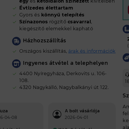
egy
és
kétoldalon színezett
kivitelben
Évtizedes élettartam
Gyors és
könnyű telepítés
Színazonos
rögzítő
csavarral
,
kiegészítő elemekkel kapható
Házhozszállítás
Országos kiszállítás,
árak és információk
Ingyenes átvétel a telephelyen
4400 Nyíregyháza, Derkovits u. 106-
108.
1
4320 Nagykálló, Nagybalkányi út 122.
Sz
Am
Tuza
A bolt vásárlója
fe
6-04-08
2026-04-01
ke
al