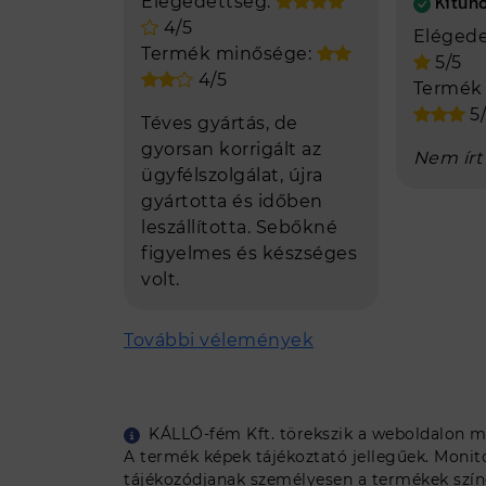
Kitűnő
Elégedettség:
4/5
Elégede
Termék minősége:
5/5
4/5
Termék
5/
Téves gyártás, de
gyorsan korrigált az
Nem írt
ügyfélszolgálat, újra
gyártotta és időben
leszállította. Sebőkné
figyelmes és készséges
volt.
További vélemények
KÁLLÓ-fém Kft. törekszik a weboldalon me
A termék képek tájékoztató jellegűek. Monit
tájékozódjanak személyesen a termékek színe