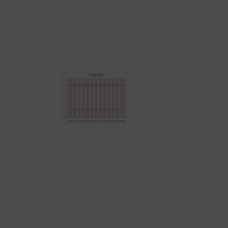
Adatok
Színkód
RAL 9005 matt - fek
Hosszúság (mm)
2000 mm
Hosszúság (cm)
200 cm
Össz súly (kg)
1.2 kg
Nettó ár (Ft/fm)
932 Ft
Nettó összár (Ft)
1864 Ft
Bruttó ár (Ft)
2367 Ft
Fm
2 folyóméter