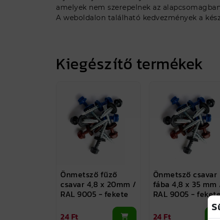
amelyek nem szerepelnek az alapcsomagban, e
A weboldalon található kedvezmények a készl
Kiegészítő termékek
Önmetsző fűző
Önmetsző csavar
csavar 4,8 x 20mm /
fába 4,8 x 35 mm 
RAL 9005 - fekete
RAL 9005 - feket
S
24 Ft
24 Ft