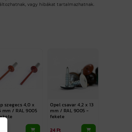
áltozhatnak, vagy hibákat tartalmazhatnak.
p szegecs 4,0 x
Opel csavar 4,2 x 13
5 mm / RAL 9005
mm / RAL 9005 -
fekete
fekete
 Ft
24 Ft