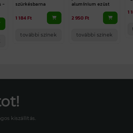
s -
szürkésbarna
alumínium ezüst
1 
1 184 Ft
2 950 Ft
további színek
további színek
k
ot!
os kiszállítás.