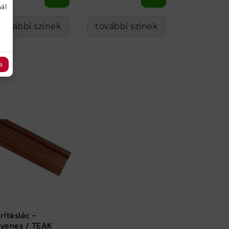
ál
további színek
további színek
a
rítésléc -
yenes / TEAK