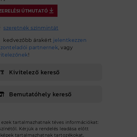
ZERELÉSI ÚTMUTATÓ
szeretnék színmintát
kedvezőbb árakért
jelentkezzen
szonteladói partnernek
, vagy
vitelezőnek
!
Kivitelező kereső
Bemutatóhely kereső
Egyedi méretet szeretnék
, ezek tartalmazhatnak téves információkat:
ínétől. Kérjük a rendelés leadása előtt
 képek tartalmazhatnak tartozékokat,
Tovább a tervezőbe