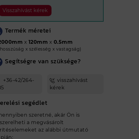
Visszahívást kérek
Termék méretei
2000mm
x
120mm
x
0.5mm
(hosszúság x szélesség x vastagság)
Segítségre van szüksége?
+36-42/264-
visszahívást
85
kérek
erelési segédlet
ennyiben szeretné, akár Ön is
lszerelheti a megvásárolt
rítéselemeket az alábbi útmutató
apján: