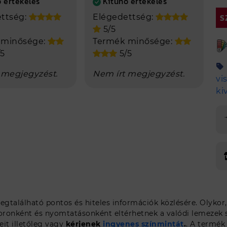
 értékelés
Kitűnő értékelés
S
ttség:
Elégedettség:
5/5
 minősége:
Termék minősége:
5
5/5
 megjegyzést.
Nem írt megjegyzést.
vi
ki
gtalálható pontos és hiteles információk közlésére. Olykor
oronként és nyomtatásonként eltérhetnek a valódi lemezek sz
it illetőleg vagy
kérjenek
ingyenes színmintát
.
. A termék