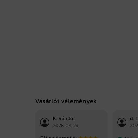
Gyártási hely
Nyíregyháza
Vásárlói vélemények
K. Sándor
d. 
2026-04-29
202