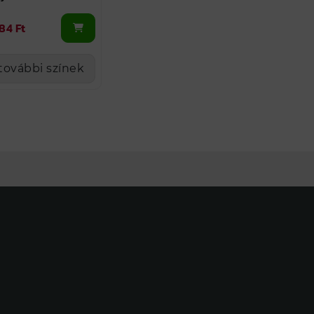
184 Ft
további színek