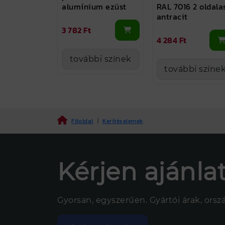
alumínium ezüst
RAL 7016 2 oldala
antracit
3 782 Ft
4 284 Ft
további színek
további színe
Főoldal
|
Kerítéselemek
Kérjen ajánlat
Gyorsan, egyszerűen. Gyártói árak, ország