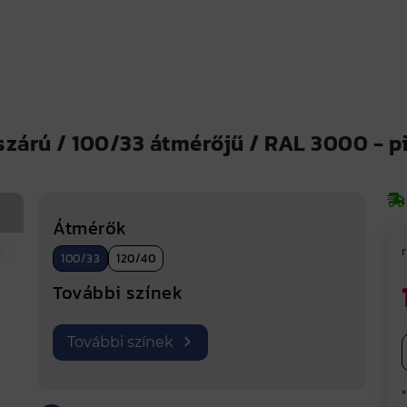
szárú / 100/33 átmérőjű / RAL 3000 - p
zárú
lemeznek a színe
RAL 3000 - piros
, mely az el
Ká
Átmérők
lőben is megnézné,
itt
tud színmintát rendelni.
100/33
120/40
További színek
További színek