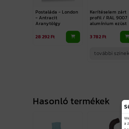
Postaláda - London
Kerítéselem zárt
- Antracit
profil / RAL 9007 
Aranytölgy
alumínium ezüst
28 292 Ft
3 782 Ft
további színe
Hasonló termékek
S
We
a 