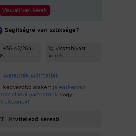
Visszahívást kérek
Segítségre van szüksége?
+36-42/264-
visszahívást
85
kérek
szeretnék színmintát
kedvezőbb árakért
jelentkezzen
szonteladói partnernek
, vagy
vitelezőnek
!
Kivitelező kereső