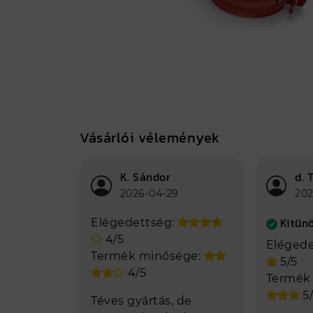
Adatok
Színkód
RAL 3000 - piros
Nettó ár (Ft/db)
964 Ft
Nettó összár (Ft)
964 Ft
Vásárlói vélemények
Bruttó ár (Ft)
1225 Ft
K. Sándor
d. 
Átmérő
100/33
2026-04-29
202
Gyártási hely
Nyíregyháza
Kitűnő
Elégedettség:
4/5
Elégede
Termék minősége:
5/5
4/5
Termék
5/
Téves gyártás, de