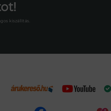
ot!
os kiszállítás.