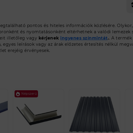
gtalálható pontos és hiteles információk közlésére. Olykor
oronként és nyomtatásonként eltérhetnek a valódi lemezek sz
it illetőleg vagy
kérjenek
ingyenes színmintát
.
. A termék
gyes leírások vagy az árak előzetes értesítés nélkül megv
et erejéig érvényesek.
Népszerű