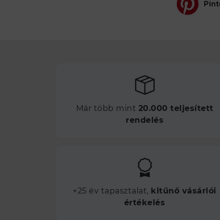
Pint
Már több mint
20.000 teljesített
rendelés
+25 év tapasztalat,
kitűnő vásárlói
értékelés