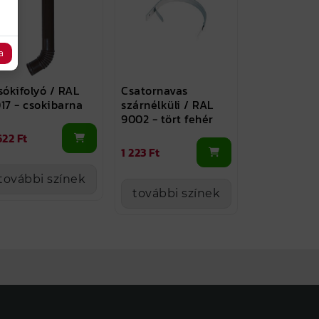
a
sókifolyó / RAL
Csatornavas
17 - csokibarna
szárnélküli / RAL
9002 - tört fehér
622 Ft
1 223 Ft
további színek
további színek