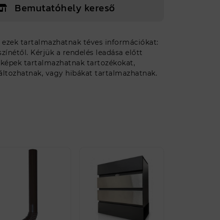
Bemutatóhely kereső
, ezek tartalmazhatnak téves információkat:
Egyedi méretet szeretnék
ínétől. Kérjük a rendelés leadása előtt
 képek tartalmazhatnak tartozékokat,
áltozhatnak, vagy hibákat tartalmazhatnak.
Ajánlat kérés