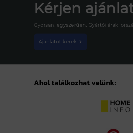
Kérjen ajánlat
Gyorsan, egyszerűen. Gyártói árak, ország
Ajánlatot kérek
Ahol találkozhat velünk: