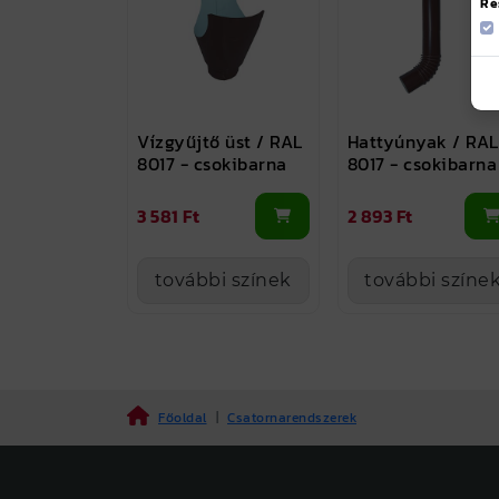
Ré
Vízgyűjtő üst / RAL
Hattyúnyak / RAL
8017 - csokibarna
8017 - csokibarna
3 581 Ft
2 893 Ft
további színek
további színe
Főoldal
|
Csatornarendszerek