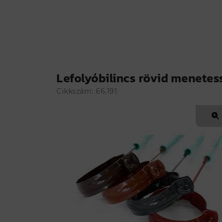
Lefolyóbilincs rövid menetes
még több
Cikkszám: 66.191
Ennek a
Lefolyóbilincs rövid menetess
Termékleírás
Adatok
Ha kézben szeretné tartani a színt és é
Minőség:
I. osztály
Gyártó:
KÁLLÓ-fém