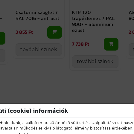
Csatorna szöglet /
KTR T20
Al
-
RAL 7016 - antracit
trapézlemez / RAL
80
9007 - alumínium
ezüst
3 855 Ft
2 
7 738 Ft
további színek
k
további színek
üti (cookie) információk
boldalunk, a kallofem.hu különböző sütiket és szolgáltatásokat haszn
zavartalan működés és kiváló látogatói élmény biztosítása érdekében.