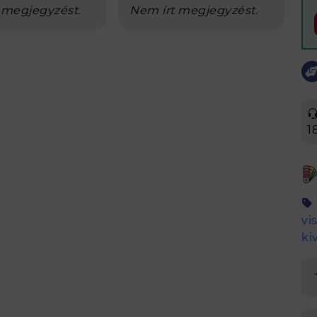
 megjegyzést.
Nem írt megjegyzést.
1
vi
ki