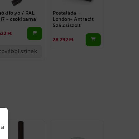
sókifolyó / RAL
Postaláda -
17 - csokibarna
London- Antracit
Szálcsiszolt
622 Ft
28 292 Ft
további színek
ál