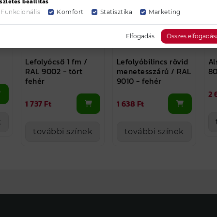
szletes beállítás
Funkcionális
Komfort
Statisztika
Marketing
Elfogadás
Összes elfogadás
Lefolyócső 1 fm /
Lefolyóbilincs rövid
Al
RAL 9002 - tört
menetesszárú / RAL
80
fehér
9010 - fehér
2 
1 737 Ft
1 638 Ft
k
további színek
további színek