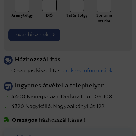
Átmérő
100/33
Aranytölgy
DIÓ
Natúr tölgy
Sonoma
Gyártási hely
Nyíregyháza
szürke
További színek
Házhozszállítás
Országos kiszállítás,
árak és információk
Ingyenes átvétel a telephelyen
4400 Nyíregyháza, Derkovits u. 106-108.
4320 Nagykálló, Nagybalkányi út 122.
Biztonságos online fizetés
Országos
házhozszállítással!
Kálló-fém visszajelzések alapján 4.81
Hosszútávú
grancia