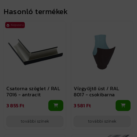
Hasonló termékek
Népszerű
Csatorna szöglet / RAL
Vízgyűjtő üst / RAL
7016 - antracit
8017 - csokibarna
3 855 Ft
3 581 Ft
további színek
további színek