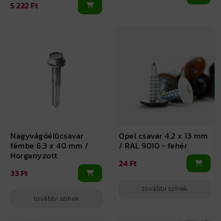
5 222 Ft
Nagyvágóélűcsavar
Opel csavar 4,2 x 13 mm
fémbe 6,3 x 40 mm /
/ RAL 9010 - fehér
Horganyzott
24 Ft
33 Ft
további színek
további színek