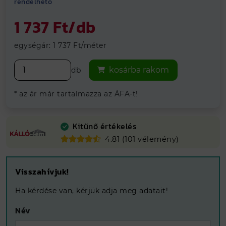
rendelhető
Vegye át
ingyenesen
telephelyeinken
1 737 Ft/db
egységár: 1 737 Ft/méter
kosárba rakom
db
* az ár már tartalmazza az ÁFA-t!
Kitűnő értékelés
4.81 (101 vélemény)
Visszahívjuk!
Ha kérdése van, kérjük adja meg adatait!
Név