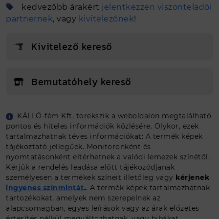
kedvezőbb árakért
jelentkezzen viszonteladói
partnernek
, vagy
kivitelezőnek
!
Kivitelező kereső
Bemutatóhely kereső
KÁLLÓ-fém Kft. törekszik a weboldalon megtalálható
Egyedi méretet szeretnék
pontos és hiteles információk közlésére. Olykor, ezek
tartalmazhatnak téves információkat: A termék képek
tájékoztató jellegűek. Monitoronként és
Ajánlat kérés
nyomtatásonként eltérhetnek a valódi lemezek színétől.
Kérjük a rendelés leadása előtt tájékozódjanak
személyesen a termékek színeit illetőleg vagy
kérjenek
ingyenes színmintát
.
. A termék képek tartalmazhatnak
tartozékokat, amelyek nem szerepelnek az
alapcsomagban, egyes leírások vagy az árak előzetes
értesítés nélkül megváltozhatnak, vagy hibákat