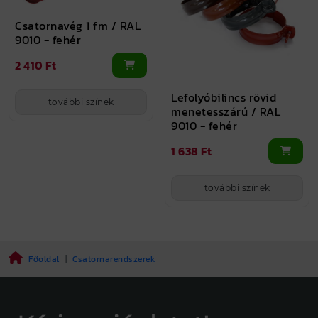
Csatornavég 1 fm / RAL
9010 - fehér
2 410 Ft
Lefolyóbilincs rövid
további színek
menetesszárú / RAL
9010 - fehér
1 638 Ft
további színek
Főoldal
|
Csatornarendszerek