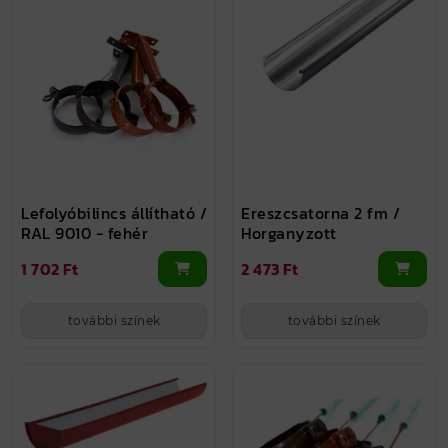
Lefolyóbilincs állítható /
Ereszcsatorna 2 fm /
RAL 9010 - fehér
Horganyzott
1 702 Ft
2 473 Ft
további színek
további színek