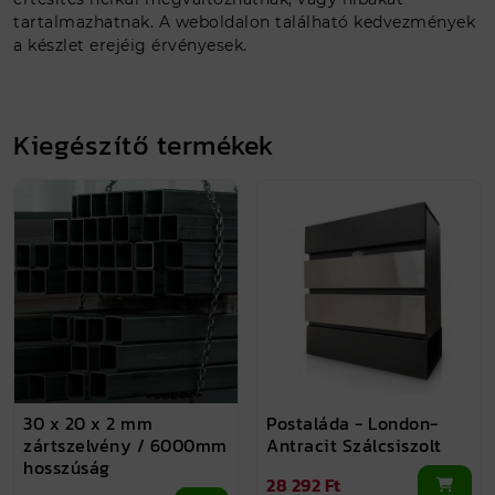
tartalmazhatnak. A weboldalon található kedvezmények
a készlet erejéig érvényesek.
Kiegészítő termékek
30 x 20 x 2 mm
Postaláda - London-
zártszelvény / 6000mm
Antracit Szálcsiszolt
hosszúság
28 292 Ft