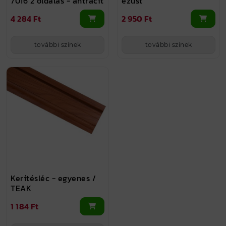
7016 2 oldalas - antracit
ezüst
4 284 Ft
2 950 Ft
további színek
további színek
Kerítésléc - egyenes /
TEAK
1 184 Ft