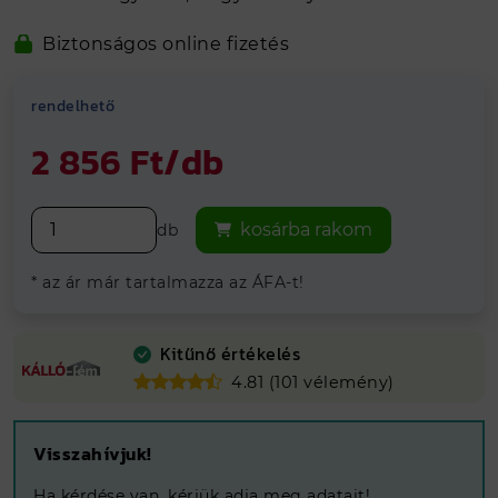
Népszerű termék
Biztonságos online fizetés
Országos
házhozszállítással!
Kálló-fém visszajelzések alapján 4.81
rendelhető
Hosszútávú
grancia
Vegye át
ingyenesen
telephelyeinken
2 856 Ft/db
kosárba rakom
db
* az ár már tartalmazza az ÁFA-t!
Kitűnő értékelés
4.81 (101 vélemény)
Visszahívjuk!
Ha kérdése van, kérjük adja meg adatait!