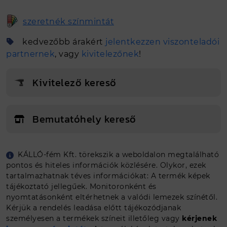
szeretnék színmintát
kedvezőbb árakért
jelentkezzen viszonteladói
partnernek
, vagy
kivitelezőnek
!
Kivitelező kereső
Bemutatóhely kereső
KÁLLÓ-fém Kft. törekszik a weboldalon megtalálható
Egyedi méretet szeretnék
pontos és hiteles információk közlésére. Olykor, ezek
tartalmazhatnak téves információkat: A termék képek
tájékoztató jellegűek. Monitoronként és
Tovább a tervezőbe
nyomtatásonként eltérhetnek a valódi lemezek színétől.
Kérjük a rendelés leadása előtt tájékozódjanak
személyesen a termékek színeit illetőleg vagy
kérjenek