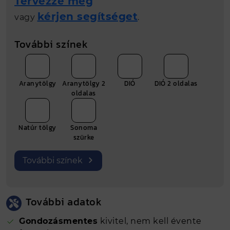
Tervezze meg
Nettó összár (Ft)
2249 Ft
kérjen segítséget
vagy
.
Bruttó ár (Ft)
2856 Ft
További színek
Fm
1 folyóméter
Gyártási hely
Nyíregyháza
Aranytölgy
Aranytölgy 2
DIÓ
DIÓ 2 oldalas
Méret (mm)
20x21x20 mm
oldalas
Natúr tölgy
Sonoma
szürke
További színek
További adatok
Gondozásmentes
kivitel, nem kell évente