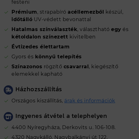
festeni
Prémium
, strapabíró
acéllemezből
készül,
időtálló
UV-védett bevonattal
Hatalmas színválaszték
, választható
egy
és
kétoldalon színezett
kivitelben
Évtizedes élettartam
Gyors és
könnyű telepítés
Színazonos
rögzítő
csavarral
, kiegészítő
elemekkel kapható
Házhozszállítás
Országos kiszállítás,
árak és információk
Ingyenes átvétel a telephelyen
4400 Nyíregyháza, Derkovits u. 106-108.
4320 Nagykálló, Nagybalkányi út 122.