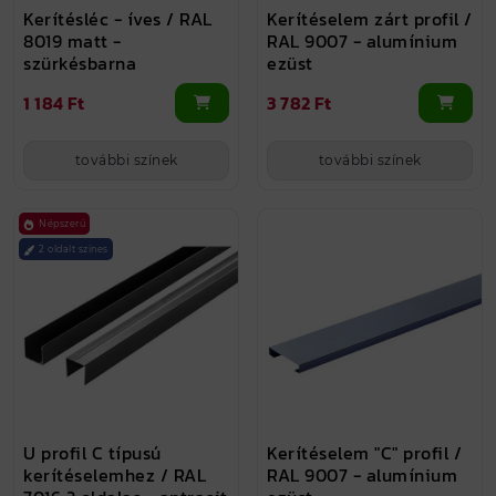
Kerítésléc - íves / RAL
Kerítéselem zárt profil /
8019 matt -
RAL 9007 - alumínium
szürkésbarna
ezüst
1 184 Ft
3 782 Ft
további színek
további színek
Népszerű
2 oldalt színes
U profil C típusú
Kerítéselem "C" profil /
kerítéselemhez / RAL
RAL 9007 - alumínium