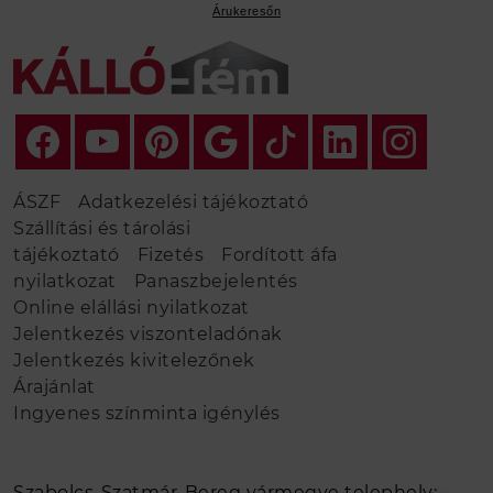
Árukeresőn
ÁSZF
Adatkezelési tájékoztató
Szállítási és tárolási
tájékoztató
Fizetés
Fordított áfa
nyilatkozat
Panaszbejelentés
Online elállási nyilatkozat
Jelentkezés viszonteladónak
Jelentkezés kivitelezőnek
Árajánlat
Ingyenes színminta igénylés
Szabolcs-Szatmár-Bereg vármegye telephely: