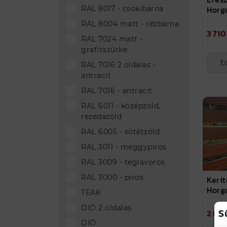
Horg
RAL 8017 - csokibarna
RAL 8004 matt - rézbarna
3 710
RAL 7024 matt -
grafitszürke
t
RAL 7016 2 oldalas -
antracit
RAL 7016 - antracit
RAL 6011 - középzöld,
rezedazöld
RAL 6005 - sötétzöld
RAL 3011 - meggypiros
RAL 3009 - téglavörös
RAL 3000 - piros
Kerít
Horg
TEAK
DIÓ 2 oldalas
S
2 655
DIÓ