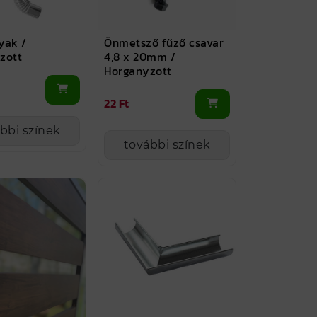
yak /
Önmetsző fűző csavar
zott
4,8 x 20mm /
Horganyzott
22 Ft
bbi színek
további színek