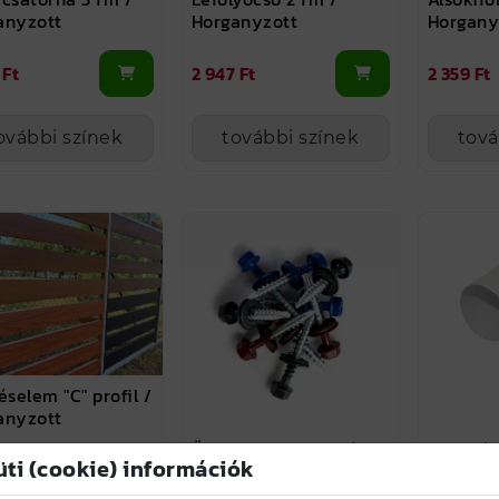
anyzott
Horganyzott
Horgany
 Ft
2 947 Ft
2 359 Ft
ovábbi színek
további színek
tová
éselem "C" profil /
anyzott
Önmetsző csavar fába
Lefolyóc
üti (cookie) információk
 Ft
4,8 x 35 mm /
Horgany
Horganyzott