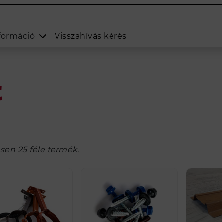
formáció
Visszahívás kérés
t
sen 25 féle termék.