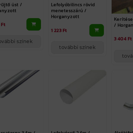
űjtő üst /
Lefolyóbilincs rövid
anyzott
menetesszárú /
Horganyzott
Kerítése
 Ft
/ Horga
1 223 Ft
3 404 Ft
ovábbi színek
további színek
tová
csatorna 3 fm /
Lefolyócső 2 fm /
Alsókifo