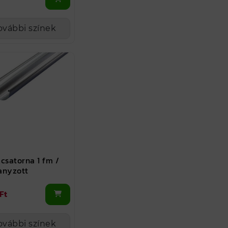
ovábbi színek
csatorna 1 fm /
anyzott
 Ft
ovábbi színek