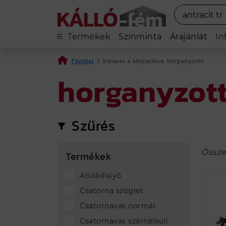
Termékek
Színminta
Árajánlát
In
Főoldal
|
Keresés a kifejezésre: horganyzott
horganyzot
Szűrés
Össze
Termékek
Alsókifolyó
Csatorna szöglet
Csatornavas normál
Csatornavas szárnélküli