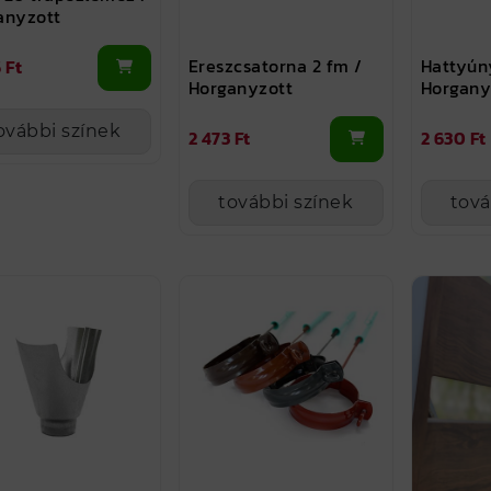
anyzott
Ereszcsatorna 2 fm /
Hattyún
 Ft
Horganyzott
Horgany
ovábbi színek
2 473 Ft
2 630 Ft
további színek
tová