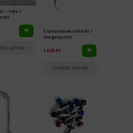
éc - íves /
zott
Csatornavas normál /
Horganyzott
bbi színek
1 025 Ft
további színek