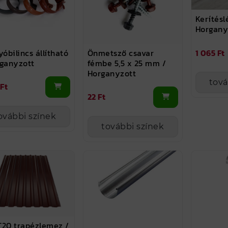
Kerítésl
Horgany
yóbilincs állítható
Önmetsző csavar
1 065 Ft
rganyzott
fémbe 5,5 x 25 mm /
Horganyzott
tová
 Ft
22 Ft
ovábbi színek
további színek
T20 trapézlemez /