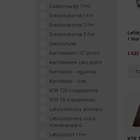
Csatornavég 1 fm
Ereszcsatorna 1 fm
Ereszcsatorna 2 fm
Lefol
Ereszcsatorna 3 fm
/ Ho
Hattyúnyak
1 422
Kerítéselem "C" profil
Kerítéselem zárt profil
t
Kerítésléc - egyenes
Kerítésléc - íves
KTR T20 trapézlemez
KTR T8 trapézlemez
Lefolyóbilincs állítható
Lefolyóbilincs rövid
menetesszárú
Lefolyócső 1 fm
KTR 