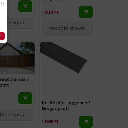
ál
1 024 Ft
bbi színek
további színek
a
trapézlemez /
zott
Kerítésléc - egyenes /
Horganyzott
bbi színek
1 065 Ft