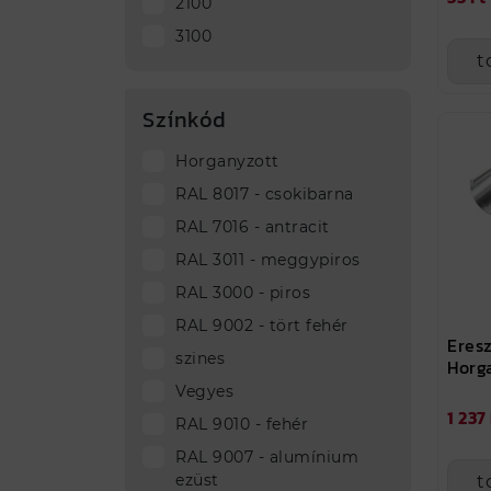
2100
3100
t
Színkód
Horganyzott
RAL 8017 - csokibarna
RAL 7016 - antracit
RAL 3011 - meggypiros
RAL 3000 - piros
RAL 9002 - tört fehér
Eresz
szines
Horg
Vegyes
1 237
RAL 9010 - fehér
RAL 9007 - alumínium
ezüst
t