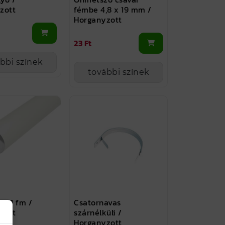
zott
fémbe 4,8 x 19 mm /
Horganyzott
23 Ft
bbi színek
további színek
ső 1 fm /
Csatornavas
zott
szárnélküli /
Horganyzott