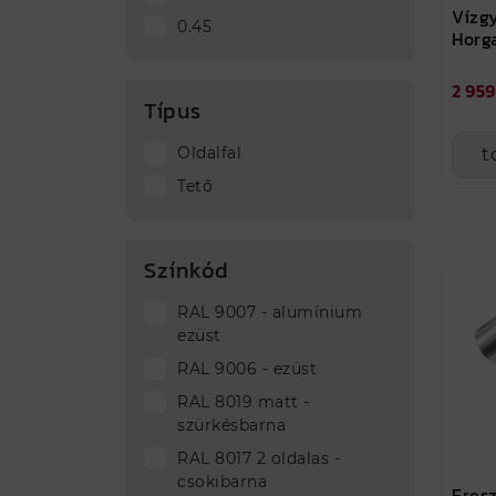
Vízgy
0.45
Horg
2 959
Típus
Oldalfal
t
Tető
Színkód
RAL 9007 - alumínium
ezüst
RAL 9006 - ezüst
RAL 8019 matt -
szürkésbarna
RAL 8017 2 oldalas -
csokibarna
Eresz