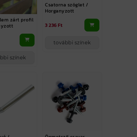
Csatorna szöglet /
Horganyzott
lem zárt profil
3 236 Ft
nyzott
további színek
bbi színek
lyó /
Önmetsző csavar