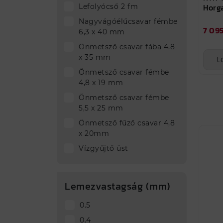
Horg
Lefolyócső 2 fm
Nagyvágóélűcsavar fémbe
7 095
6,3 x 40 mm
Önmetsző csavar fába 4,8
x 35 mm
t
Önmetsző csavar fémbe
4,8 x 19 mm
Önmetsző csavar fémbe
5,5 x 25 mm
Önmetsző fűző csavar 4,8
x 20mm
Vízgyűjtő üst
Lemezvastagság (mm)
0.5
0.4