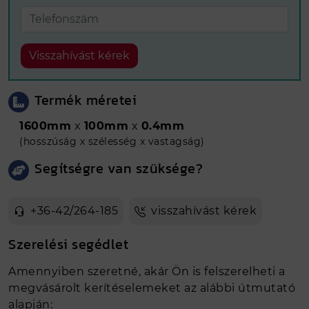
Visszahívást kérek
Termék méretei
1600mm
x
100mm
x
0.4mm
(hosszúság x szélesség x vastagság)
Segítségre van szüksége?
+36-42/264-185
visszahívást kérek
Szerelési segédlet
Amennyiben szeretné, akár Ön is felszerelheti a
megvásárolt kerítéselemeket az alábbi útmutató
alapján: