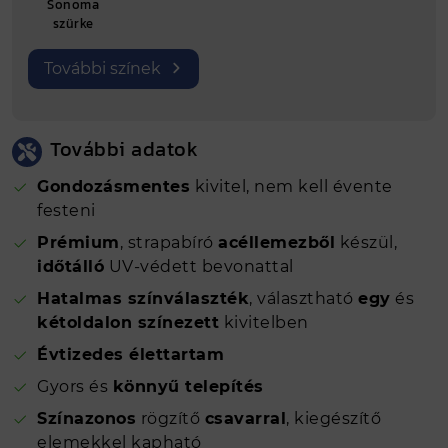
Sonoma
szürke
További színek
További adatok
Gondozásmentes
kivitel, nem kell évente
festeni
Prémium
, strapabíró
acéllemezből
készül,
időtálló
UV-védett bevonattal
Hatalmas színválaszték
, választható
egy
és
kétoldalon színezett
kivitelben
Évtizedes élettartam
Gyors és
könnyű telepítés
Színazonos
rögzítő
csavarral
, kiegészítő
elemekkel kapható