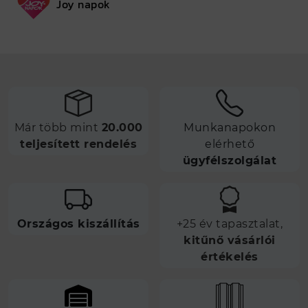
Joy napok
Már több mint
20.000
Munkanapokon
teljesített rendelés
elérhető
ügyfélszolgálat
Országos kiszállítás
+25 év tapasztalat,
kitűnő vásárlói
értékelés