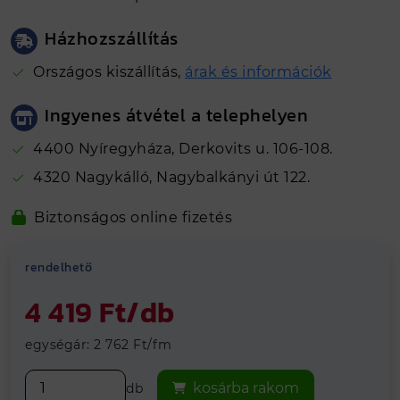
Házhozszállítás
Országos kiszállítás,
árak és információk
Ingyenes átvétel a telephelyen
4400 Nyíregyháza, Derkovits u. 106-108.
4320 Nagykálló, Nagybalkányi út 122.
Népszerű termék
Biztonságos online fizetés
Országos
házhozszállítással!
Kálló-fém visszajelzések alapján 4.81
rendelhető
Hosszútávú
grancia
Vegye át
ingyenesen
telephelyeinken
4 419 Ft/db
egységár: 2 762 Ft/fm
kosárba rakom
db