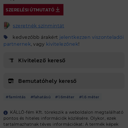
SZERELÉSI ÚTMUTATÓ
szeretnék színmintát
kedvezőbb árakért
jelentkezzen viszonteladói
partnernek
, vagy
kivitelezőnek
!
Kivitelező kereső
Bemutatóhely kereső
#famintás
#fahatású
#1.6méter
#1.6 méter
Egyedi méretet szeretnék
KÁLLÓ-fém Kft. törekszik a weboldalon megtalálható
pontos és hiteles információk közlésére. Olykor, ezek
Tovább a tervezőbe
tartalmazhatnak téves információkat: A termék képek