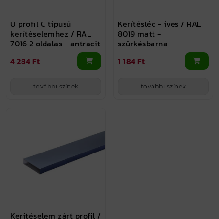
U profil C típusú
Kerítésléc - íves / RAL
kerítéselemhez / RAL
8019 matt -
7016 2 oldalas - antracit
szürkésbarna
4 284 Ft
1 184 Ft
további színek
további színek
Kerítéselem zárt profil /