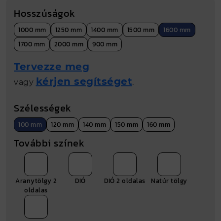
Nettó összár (Ft)
3479 Ft
Hosszúságok
Bruttó ár (Ft)
4419 Ft
1000 mm
1250 mm
1400 mm
1500 mm
1600 mm
Fm
1.6 folyóméter
1700 mm
2000 mm
900 mm
Gyártási hely
Nyíregyháza
Tervezze meg
kérjen segítséget
vagy
.
Méret (mm)
100 mm
Szélességek
100 mm
120 mm
140 mm
150 mm
160 mm
További színek
Aranytölgy 2
DIÓ
DIÓ 2 oldalas
Natúr tölgy
oldalas