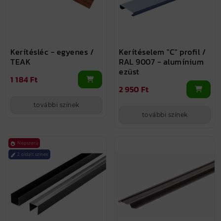
Kerítésléc - egyenes /
Kerítéselem "C" profil /
TEAK
RAL 9007 - alumínium
ezüst
1 184 Ft
2 950 Ft
további színek
további színek
Népszerű
2 oldalt színes