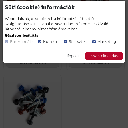
Süti (cookie) információk
Weboldalunk, a kallofem.hu különböző sütiket és
szolgáltatásokat használ a zavartalan működés és kiváló
U profil C típusú
Önmetsző csavar fába
látogatói élmény biztosítása érdekében.
kerítéselemhez /
4,8 x 35 mm / RAL 8024
Részletes beállítás
Aranytölgy
- Bézs barna
Funkcionális
Komfort
Statisztika
Marketing
4 284 Ft
24 Ft
Elfogadás
Összes elfogadása
további színek
további színek