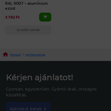
RAL 9007 - alumínium
ezüst
3 782 Ft
további színek
Főoldal
|
Kerítéselemek
Kérjen ajánlatot!
Gyorsan, egyszerűen. Gyártói árak, országos
kiszállítás.
Ajánlatot kérek