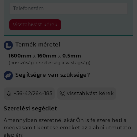
Visszahívást kérek
Termék méretei
1600mm
x
160mm
x
0.5mm
(hosszúság x szélesség x vastagság)
Segítségre van szüksége?
+36-42/264-185
visszahívást kérek
Szerelési segédlet
Amennyiben szeretné, akár Ön is felszerelheti a
megvásárolt kerítéselemeket az alábbi útmutató
alapján: