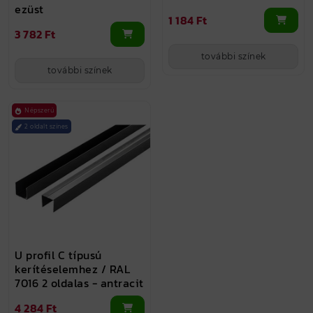
ezüst
1 184 Ft
3 782 Ft
további színek
további színek
Népszerű
2 oldalt színes
U profil C típusú
kerítéselemhez / RAL
7016 2 oldalas - antracit
4 284 Ft