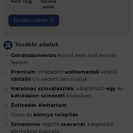
Natúr tölgy
Sonoma
szürke
További színek
További adatok
Gondozásmentes
kivitel, nem kell évente
festeni
Prémium
, strapabíró
acéllemezből
készül,
időtálló
UV-védett bevonattal
Hatalmas színválaszték
, választható
egy
és
kétoldalon színezett
kivitelben
Évtizedes élettartam
Gyors és
könnyű telepítés
Színazonos
rögzítő
csavarral
, kiegészítő
elemekkel kapható