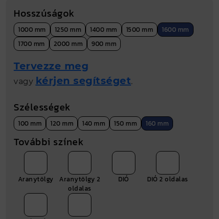
Nettó összár (Ft)
3716 Ft
Hosszúságok
Bruttó ár (Ft)
4720 Ft
1000 mm
1250 mm
1400 mm
1500 mm
1600 mm
Fm
1.6 folyóméter
1700 mm
2000 mm
900 mm
Gyártási hely
Nyíregyháza
Tervezze meg
kérjen segítséget
vagy
.
Méret (mm)
160 mm
Szélességek
100 mm
120 mm
140 mm
150 mm
160 mm
További színek
Aranytölgy
Aranytölgy 2
DIÓ
DIÓ 2 oldalas
oldalas