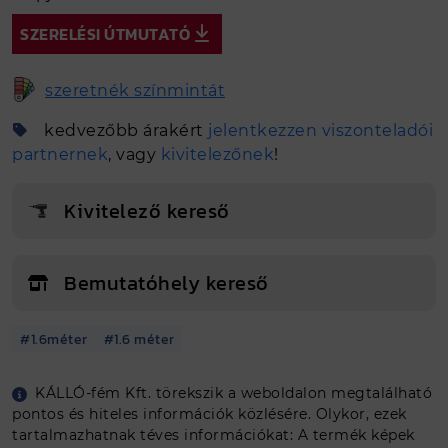
SZERELÉSI ÚTMUTATÓ
szeretnék színmintát
kedvezőbb árakért
jelentkezzen viszonteladói
partnernek
, vagy
kivitelezőnek
!
Kivitelező kereső
Bemutatóhely kereső
#1.6méter
#1.6 méter
Egyedi méretet szeretnék
KÁLLÓ-fém Kft. törekszik a weboldalon megtalálható
pontos és hiteles információk közlésére. Olykor, ezek
Tovább a tervezőbe
tartalmazhatnak téves információkat: A termék képek