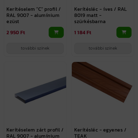
Kerítéselem "C" profil /
Kerítésléc - íves / RAL
RAL 9007 - alumínium
8019 matt -
ezüst
szürkésbarna
2 950 Ft
1 184 Ft
további színek
további színek
Kerítéselem zárt profil /
Kerítésléc - egyenes /
RAL 9007 - alumínium
TEAK