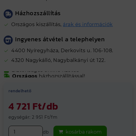
Házhozszállítás
Országos kiszállítás,
árak és információk
Ingyenes átvétel a telephelyen
4400 Nyíregyháza, Derkovits u. 106-108.
4320 Nagykálló, Nagybalkányi út 122.
Népszerű termék
Biztonságos online fizetés
Országos
házhozszállítással!
Kálló-fém visszajelzések alapján 4.81
Hosszútávú
grancia
rendelhető
Vegye át
ingyenesen
telephelyeinken
4 721 Ft/db
egységár: 2 951 Ft/fm
kosárba rakom
db