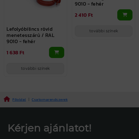
9010 - fehér
2 410 Ft
Lefolyóbilincs rövid
további színek
menetesszárú / RAL
9010 - fehér
1 638 Ft
további színek
Főoldal
|
Csatornarendszerek
Kérjen ajánlatot!