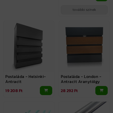
további színek
Postaláda - Helsinki-
Postaláda - London -
Antracit
Antracit Aranytölgy
19 208 Ft
28 292 Ft