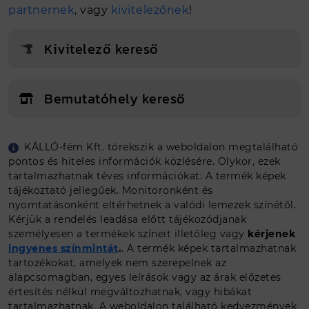
partnernek
, vagy
kivitelezőnek
!
Kivitelező kereső
Bemutatóhely kereső
KÁLLÓ-fém Kft. törekszik a weboldalon megtalálható
Egyedi méretet szeretnék
pontos és hiteles információk közlésére. Olykor, ezek
tartalmazhatnak téves információkat: A termék képek
tájékoztató jellegűek. Monitoronként és
Ajánlat kérés
nyomtatásonként eltérhetnek a valódi lemezek színétől.
Kérjük a rendelés leadása előtt tájékozódjanak
személyesen a termékek színeit illetőleg vagy
kérjenek
ingyenes színmintát
.
. A termék képek tartalmazhatnak
tartozékokat, amelyek nem szerepelnek az
alapcsomagban, egyes leírások vagy az árak előzetes
értesítés nélkül megváltozhatnak, vagy hibákat
tartalmazhatnak. A weboldalon található kedvezmények