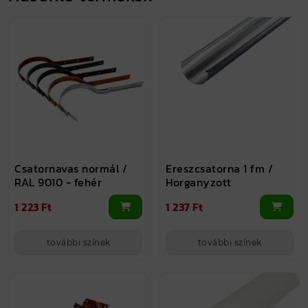
Csatornavas normál /
Ereszcsatorna 1 fm /
RAL 9010 - fehér
Horganyzott
1 223 Ft
1 237 Ft
további színek
további színek