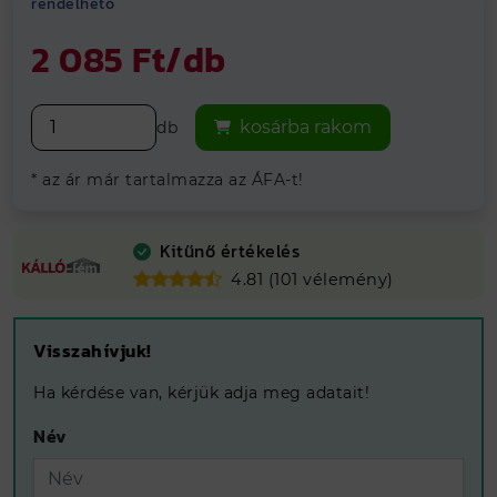
rendelhető
Vegye át
ingyenesen
telephelyeinken
2 085 Ft/db
kosárba rakom
db
* az ár már tartalmazza az ÁFA-t!
Kitűnő értékelés
4.81 (101 vélemény)
Visszahívjuk!
Ha kérdése van, kérjük adja meg adatait!
Név