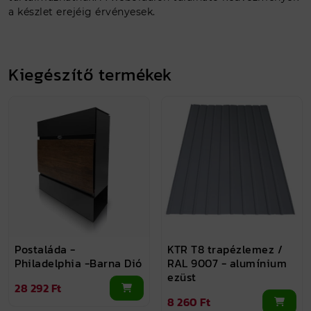
a készlet erejéig érvényesek.
Kiegészítő termékek
Postaláda -
KTR T8 trapézlemez /
Philadelphia -Barna Dió
RAL 9007 - alumínium
ezüst
28 292 Ft
8 260 Ft