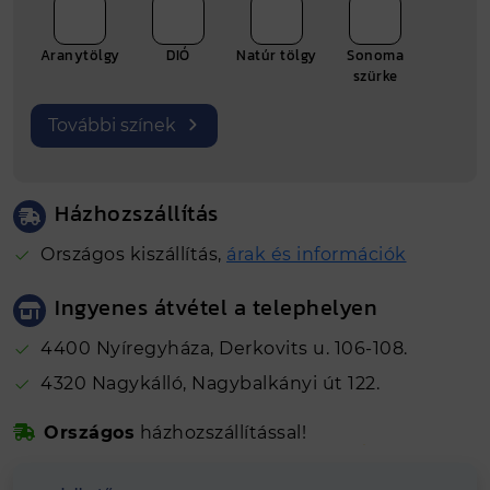
Átmérő
120/40
Aranytölgy
DIÓ
Natúr tölgy
Sonoma
Gyártási hely
Nyíregyháza
szürke
További színek
Házhozszállítás
Országos kiszállítás,
árak és információk
Ingyenes átvétel a telephelyen
4400 Nyíregyháza, Derkovits u. 106-108.
4320 Nagykálló, Nagybalkányi út 122.
Biztonságos online fizetés
Országos
házhozszállítással!
Kálló-fém visszajelzések alapján 4.81
Hosszútávú
grancia