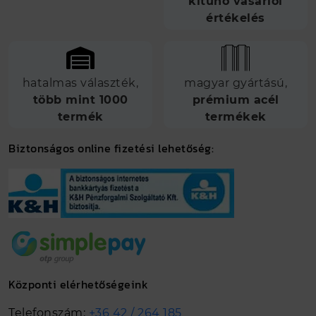
kitűnő vásárlói
értékelés
hatalmas választék,
magyar gyártású,
több mint 1000
prémium acél
termék
termékek
Biztonságos online fizetési lehetőség:
Központi elérhetőségeink
Telefonszám:
+36 42 / 264 185