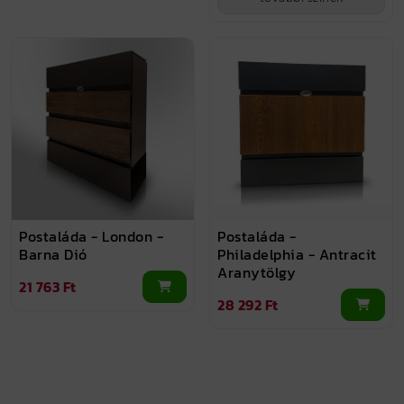
Postaláda - London -
Postaláda -
Barna Dió
Philadelphia - Antracit
Aranytölgy
21 763 Ft
28 292 Ft