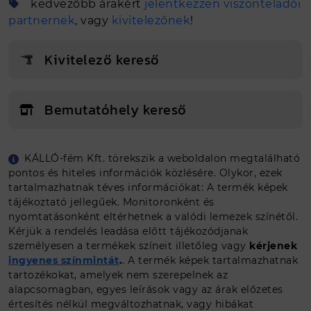
kedvezőbb árakért
jelentkezzen viszonteladói
partnernek
, vagy
kivitelezőnek
!
Kivitelező kereső
Bemutatóhely kereső
KÁLLÓ-fém Kft. törekszik a weboldalon megtalálható
Egyedi méretet szeretnék
pontos és hiteles információk közlésére. Olykor, ezek
tartalmazhatnak téves információkat: A termék képek
tájékoztató jellegűek. Monitoronként és
Ajánlat kérés
nyomtatásonként eltérhetnek a valódi lemezek színétől.
Kérjük a rendelés leadása előtt tájékozódjanak
személyesen a termékek színeit illetőleg vagy
kérjenek
ingyenes színmintát
.
. A termék képek tartalmazhatnak
tartozékokat, amelyek nem szerepelnek az
alapcsomagban, egyes leírások vagy az árak előzetes
értesítés nélkül megváltozhatnak, vagy hibákat