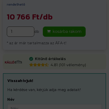
Hosszútávú
grancia
rendelhető
Vegye át
ingyenesen
telephelyeinken
10 766 Ft/db
kosárba rakom
db
* az ár már tartalmazza az ÁFA-t!
Kitűnő értékelés
4.81 (101 vélemény)
Visszahívjuk!
Ha kérdése van, kérjük adja meg adatait!
Név