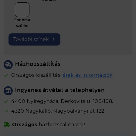
Sonoma
szürke
További színek
Házhozszállítás
Országos kiszállítás,
árak és információk
Ingyenes átvétel a telephelyen
4400 Nyíregyháza, Derkovits u. 106-108.
4320 Nagykálló, Nagybalkányi út 122.
Biztonságos online fizetés
Országos
házhozszállítással!
Kálló-fém visszajelzések alapján 4.81